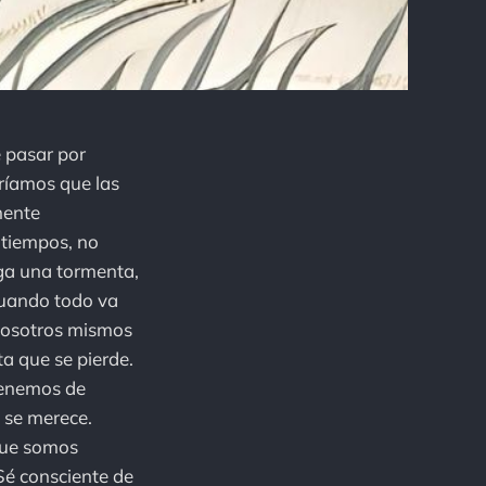
e pasar por
ríamos que las
mente
atiempos, no
ga una tormenta,
Cuando todo va
nosotros mismos
ta que se pierde.
 tenemos de
 se merece.
que somos
Sé consciente de