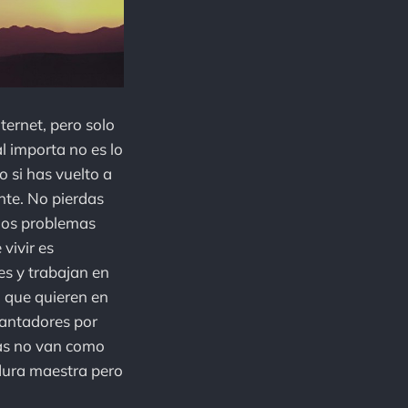
ternet, pero solo
al importa no es lo
 si has vuelto a
nte. No pierdas
y los problemas
vivir es
es y trabajan en
o que quieren en
cantadores por
sas no van como
 dura maestra pero