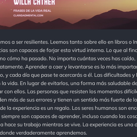
s a ser resilientes. Leemos tanto sobre ello en libros o In
as son capaces de forjar esta virtud interna. Lo que al fin
no cómo ha pasado. No importa cuántas veces has caído, o
atamente. Aprender a caer y levantarse es lo más importa
vo, y cada día que pase te acercarás a él. Las dificultades 
 la vida. En lugar de evitarlos, una forma más saludable de 
ar con ellos. Las personas que resisten los momentos difícil
en más de sus errores y tienen un sentido más fuerte de l
 de la experiencia es un regalo. Los seres humanos son en
e siempre son capaces de aprender, incluso cuando las co
a hace su trabajo mientras se vive. La experiencia es una
o donde verdaderamente aprendemos.