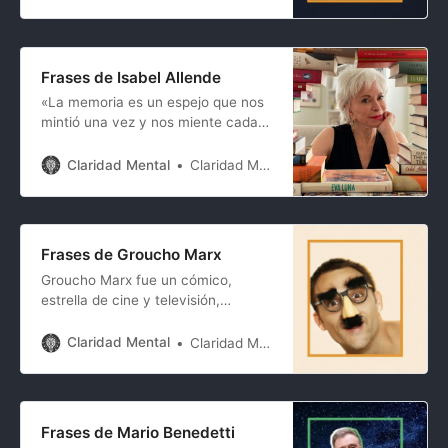
pero en este artículo no vamos a
hablar sobre su biografía (puedes
leerla aquí), en este artículo hemos
recopilado las mejores frases de
Frases de Isabel Allende
Ghandi para aprender mas sobre la
«La memoria es un espejo que nos
mintió una vez y nos miente cada
vez que la consultamos». «La vida
es una sucesión de lecciones que
Claridad Mental
Claridad Mental
deben ser vividas para ser
entendidas».
Frases de Groucho Marx
Groucho Marx fue un cómico,
estrella de cine y televisión,
músico, escritor y actor
estadounidense. Es conocido por su
Claridad Mental
Claridad Mental
humor en películas como Una
noche en la ópera (1935), Duck
Soup (1933) y Un día en las
carreras (1937). Comenzó su
Frases de Mario Benedetti
carrera en el vodevil a principios del