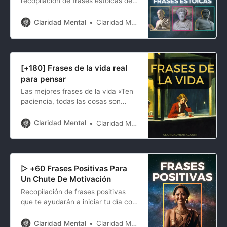
recopilación de frases estoicas de
motivación para empaparte de
filosofía y conocimiento.
Claridad Mental
Claridad Mental
[+180] Frases de la vida real
para pensar
Las mejores frases de la vida «Ten
paciencia, todas las cosas son
difíciles antes de volverse fáciles.»
Saadi Shirazi. “Siempre tienes la
Claridad Mental
Claridad Mental
opción de no tener una opinión.” –
Marco Aurelio “La libertad no se
obtiene al satisfacer el deseo, sino
al eliminarlo.” – Epicteto
▷ +60 Frases Positivas Para
Un Chute De Motivación
Recopilación de frases positivas
que te ayudarán a iniciar tu día con
optimismo y motivación, te
brindarán inspiración en momentos
Claridad Mental
Claridad Mental