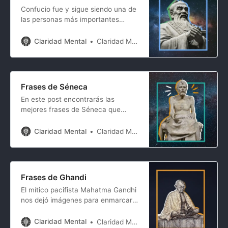
Estas frases de Marco Aurelio no
Confucio fue y sigue siendo una de
son solo
las personas más importantes
dentro de la filosofía y su impacto
en el mundo aún es relevante,
Claridad Mental
Claridad Mental
sobre todo en China, donde nació
hace más de 2000 años y sus
escritos y pensamientos siguen
siendo cátedra para muchos de
Frases de Séneca
nosotros. Tanto es así
En este post encontrarás las
mejores frases de Séneca que
circulan en Internet. Muchas de
ellas vienen con imágenes para que
Claridad Mental
Claridad Mental
las puedas compartir en tus redes
sociales. Frases de Séneca para
reflexionar El único obstáculo de la
vida es la espera del mañana y la
Frases de Ghandi
pérdida del día de
El mítico pacifista Mahatma Gandhi
nos dejó imágenes para enmarcar y
fue una persona muy sonada
durante la primera guerra mundial,
Claridad Mental
Claridad Mental