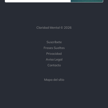
poemas y algún que otro escándalo
en la sociedad británica de aquel
entonces. Pero este artículo no
vamos a repasar la biografía
Claridad Mental © 2026
Suscríbete
Frases Sueltas
Privacidad
Aviso Legal
Contacto
Mapa del sítio