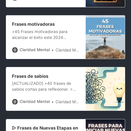
difíciles y te recordarán la
importancia de mantener una
mentalidad positiva y resiliente en
cada aspecto de la vida.
Frases motivadoras
+45 Frases motivadoras para
alcanzar el éxito este 2024
Ponemos a tu disposición una
selección de frases
Claridad Mental
Claridad Mental
motivadoras para mantener los
ánimos durante estos tiempos tan
difíciles. Sea cual sea tu objetivo,
seguramente necesitas ese
Frases de sabios
empujoncito para conseguir ser
[ACTUALIZADO] +40 frases de
constante en tus esfuerzos. Lee
sabios cortas para reflexionar. ⭐
estas frases para inspirarte y
Inspírate con Gandhi, Séneca,
encuentra
Sócrates o Buda entre otros.
Claridad Mental
Claridad Mental
▷ Frases de Nuevas Etapas en