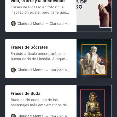
vida, el arte y la creatividad
Frases de Picasso en fotos: “La
inspiración existe, pero tiene que
encontrarte trabajando.” “Se
necesita mucho tiempo para
Claridad Mental
Claridad Mental
volverse joven.”…
Frases de Sócrates
En este artículo encontrarás una
buena dosis de filosofía. Aunque
Sócrates no dejo grandes escritos,
fue una de las personalidades más
Claridad Mental
Claridad Mental
influyentes en la Grecia del 400
a.C. y nos dejó frases sobre la vida
muy intensas. No queremos
abrumarte con datos de su vida
Frases de Buda
que no te interesan
Buda es sin duda uno de los
personajes más emblemáticos de la
historia de la humanidad no solo por
lo que ha representado (y sigue
Claridad Mental
Claridad Mental