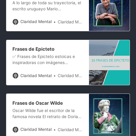
A lo largo de toda su trayectoria, el
siglo XX
escrito uruguayo Mario
Benedetti nos ha dejado frases
inolvidables sobre las decisiones
Claridad Mental
Claridad Mental
que tomamos en nuestra vida,
sobre el arrepentimiento y también
sobre el amor, como no podría ser
de otra forma. En este artículo
Frases de Epicteto
hemos hecho una selección con las
✅ Frases de Epicteto estoicas e
frases
inspiradoras con imágenes
inspiradoras para compartir con tus
seres queridos
Claridad Mental
Claridad Mental
Frases de Oscar Wilde
Oscar Wilde fue el escritor de la
famosa novela El retrato de Dorian
Grey y tuvo una vida muy
interesante marcada por sus
Claridad Mental
Claridad Mental
múltiples viajes por Europa, sus