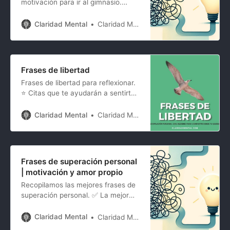
motivación para ir al gimnasio.
Recibe un empujoncito para
ponerte el chándal y salgas a
Claridad Mental
Claridad Mental
comerte el mundo
Frases de libertad
Frases de libertad para reflexionar.
⭐ Citas que te ayudarán a sentirte
libre y sin ataduras para aplicar en
la vida.
Claridad Mental
Claridad Mental
Frases de superación personal
| motivación y amor propio
Recopilamos las mejores frases de
superación personal. ✅ La mejor
inspiración para salir del pozo
ycultivar tu propio éxito.⭐
Claridad Mental
Claridad Mental