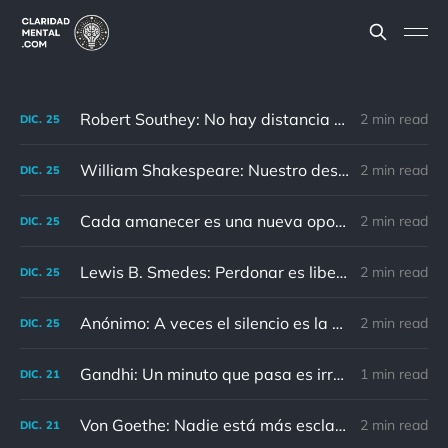
Robert Southey: No hay distancia o tiempo que pueda disminuir la amistad de aquellos que están completamente convencidos del valor del otro
2 min read
DIC.
25
William Shakespeare: Nuestro destino está en las estrellas, así que levantemos nuestros ojos al cielo
2 min read
DIC.
25
Cada amanecer es una nueva oportunidad
2 min read
DIC.
25
Lewis B. Smedes: Perdonar es liberar a un prisionero y descubrir que el prisionero eras tú
2 min read
DIC.
25
Anónimo: A veces el silencio es la mejor respuesta
2 min read
DIC.
25
Gandhi: Un minuto que pasa es irrecuperable. Conociendo esto, ¿cómo podemos malgastar tantas horas?
1 min read
DIC.
21
Von Goethe: Nadie está más esclavizado que aquellos que falsamente creen que son libres.
2 min read
DIC.
21