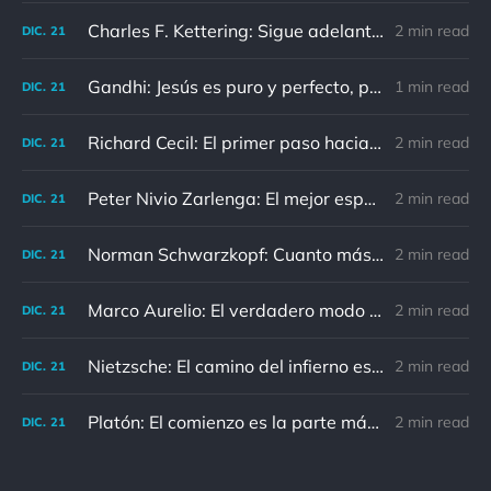
Charles F. Kettering: Sigue adelante, y es probable que tropieces con algo, tal vez cuando menos lo esperes. Nunca he escuchado hablar de alguien algu
2 min read
DIC.
21
Gandhi: Jesús es puro y perfecto, pero vosotros los cristianos no sois como él.
1 min read
DIC.
21
Richard Cecil: El primer paso hacia el conocimiento es saber que somos ignorantes.
2 min read
DIC.
21
Peter Nivio Zarlenga: El mejor espejo es un viejo amigo.
2 min read
DIC.
21
Norman Schwarzkopf: Cuanto más sudes por la paz, menos sangras por la guerra.
2 min read
DIC.
21
Marco Aurelio: El verdadero modo de vengarse de un enemigo es no parecérsele.
2 min read
DIC.
21
Nietzsche: El camino del infierno está asfaltado de buenas intenciones.
2 min read
DIC.
21
Platón: El comienzo es la parte más importante del trabajo
2 min read
DIC.
21