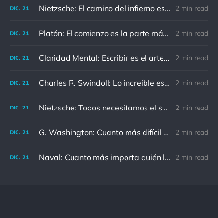
Nietzsche: El camino del infierno está asfaltado de buenas intenciones.
2 min read
DIC.
21
Platón: El comienzo es la parte más importante del trabajo
2 min read
DIC.
21
Claridad Mental: Escribir es el arte de calmar y despejar la mente.
2 min read
DIC.
21
Charles R. Swindoll: Lo increíble es que cada día podemos elegir la actitud que adoptaremos.
2 min read
DIC.
21
Nietzsche: Todos necesitamos el sentido de culpa, pero nadie necesita sentirse culpable.
2 min read
DIC.
21
G. Washington: Cuanto más difícil es el conflicto, mayor es el triunfo.
2 min read
DIC.
21
Naval: Cuanto más importa quién lo ha dicho, menos importa en realidad
2 min read
DIC.
21