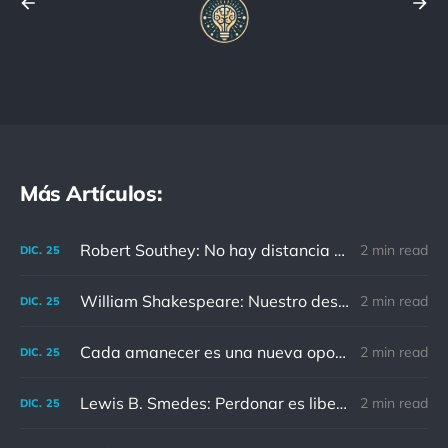
Más Artículos:
Robert Southey: No hay distancia o tiempo que pueda disminuir la amistad de aquellos que están completamente convencidos del valor del otro
2 min read
DIC.
25
William Shakespeare: Nuestro destino está en las estrellas, así que levantemos nuestros ojos al cielo
2 min read
DIC.
25
Cada amanecer es una nueva oportunidad
2 min read
DIC.
25
Lewis B. Smedes: Perdonar es liberar a un prisionero y descubrir que el prisionero eras tú
2 min read
DIC.
25