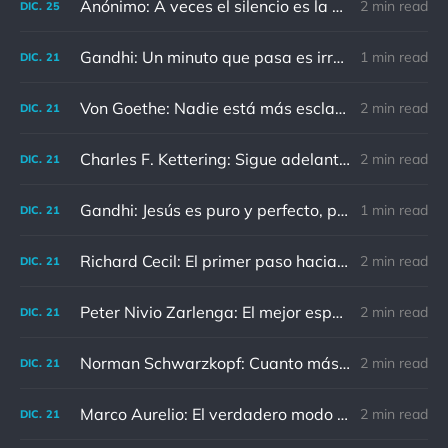
Anónimo: A veces el silencio es la mejor respuesta
2 min read
DIC.
25
Gandhi: Un minuto que pasa es irrecuperable. Conociendo esto, ¿cómo podemos malgastar tantas horas?
1 min read
DIC.
21
Von Goethe: Nadie está más esclavizado que aquellos que falsamente creen que son libres.
2 min read
DIC.
21
Charles F. Kettering: Sigue adelante, y es probable que tropieces con algo, tal vez cuando menos lo esperes. Nunca he escuchado hablar de alguien algu
2 min read
DIC.
21
Gandhi: Jesús es puro y perfecto, pero vosotros los cristianos no sois como él.
1 min read
DIC.
21
Richard Cecil: El primer paso hacia el conocimiento es saber que somos ignorantes.
2 min read
DIC.
21
Peter Nivio Zarlenga: El mejor espejo es un viejo amigo.
2 min read
DIC.
21
Norman Schwarzkopf: Cuanto más sudes por la paz, menos sangras por la guerra.
2 min read
DIC.
21
Marco Aurelio: El verdadero modo de vengarse de un enemigo es no parecérsele.
2 min read
DIC.
21