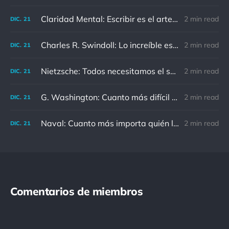
Claridad Mental: Escribir es el arte de calmar y despejar la mente.
2 min read
DIC.
21
Charles R. Swindoll: Lo increíble es que cada día podemos elegir la actitud que adoptaremos.
2 min read
DIC.
21
Nietzsche: Todos necesitamos el sentido de culpa, pero nadie necesita sentirse culpable.
2 min read
DIC.
21
G. Washington: Cuanto más difícil es el conflicto, mayor es el triunfo.
2 min read
DIC.
21
Naval: Cuanto más importa quién lo ha dicho, menos importa en realidad
2 min read
DIC.
21
Comentarios de miembros