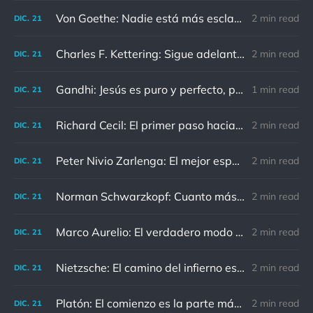
Von Goethe: Nadie está más esclavizado que aquellos que falsamente creen que son libres.
2 min read
DIC.
21
Charles F. Kettering: Sigue adelante, y es probable que tropieces con algo, tal vez cuando menos lo esperes. Nunca he escuchado hablar de alguien algu
2 min read
DIC.
21
Gandhi: Jesús es puro y perfecto, pero vosotros los cristianos no sois como él.
1 min read
DIC.
21
Richard Cecil: El primer paso hacia el conocimiento es saber que somos ignorantes.
2 min read
DIC.
21
Peter Nivio Zarlenga: El mejor espejo es un viejo amigo.
2 min read
DIC.
21
Norman Schwarzkopf: Cuanto más sudes por la paz, menos sangras por la guerra.
2 min read
DIC.
21
Marco Aurelio: El verdadero modo de vengarse de un enemigo es no parecérsele.
2 min read
DIC.
21
Nietzsche: El camino del infierno está asfaltado de buenas intenciones.
2 min read
DIC.
21
Platón: El comienzo es la parte más importante del trabajo
2 min read
DIC.
21