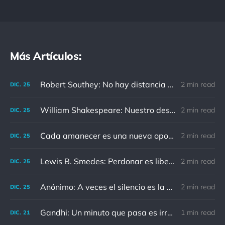
Más Artículos:
Robert Southey: No hay distancia o tiempo que pueda disminuir la amistad de aquellos que están completamente convencidos del valor del otro
2 min read
DIC.
25
William Shakespeare: Nuestro destino está en las estrellas, así que levantemos nuestros ojos al cielo
2 min read
DIC.
25
Cada amanecer es una nueva oportunidad
2 min read
DIC.
25
Lewis B. Smedes: Perdonar es liberar a un prisionero y descubrir que el prisionero eras tú
2 min read
DIC.
25
Anónimo: A veces el silencio es la mejor respuesta
2 min read
DIC.
25
Gandhi: Un minuto que pasa es irrecuperable. Conociendo esto, ¿cómo podemos malgastar tantas horas?
1 min read
DIC.
21