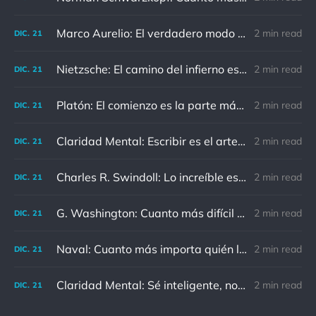
Marco Aurelio: El verdadero modo de vengarse de un enemigo es no parecérsele.
2 min read
DIC.
21
Nietzsche: El camino del infierno está asfaltado de buenas intenciones.
2 min read
DIC.
21
Platón: El comienzo es la parte más importante del trabajo
2 min read
DIC.
21
Claridad Mental: Escribir es el arte de calmar y despejar la mente.
2 min read
DIC.
21
Charles R. Swindoll: Lo increíble es que cada día podemos elegir la actitud que adoptaremos.
2 min read
DIC.
21
G. Washington: Cuanto más difícil es el conflicto, mayor es el triunfo.
2 min read
DIC.
21
Naval: Cuanto más importa quién lo ha dicho, menos importa en realidad
2 min read
DIC.
21
Claridad Mental: Sé inteligente, no reacciones ante personas que no merecen la pena.
2 min read
DIC.
21