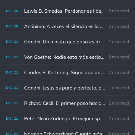
Lewis B. Smedes: Perdonar es liberar a un prisionero y descubrir que el prisionero eras tú
2 min read
DIC.
25
Anónimo: A veces el silencio es la mejor respuesta
2 min read
DIC.
25
Gandhi: Un minuto que pasa es irrecuperable. Conociendo esto, ¿cómo podemos malgastar tantas horas?
1 min read
DIC.
21
Von Goethe: Nadie está más esclavizado que aquellos que falsamente creen que son libres.
2 min read
DIC.
21
Charles F. Kettering: Sigue adelante, y es probable que tropieces con algo, tal vez cuando menos lo esperes. Nunca he escuchado hablar de alguien algu
2 min read
DIC.
21
Gandhi: Jesús es puro y perfecto, pero vosotros los cristianos no sois como él.
1 min read
DIC.
21
Richard Cecil: El primer paso hacia el conocimiento es saber que somos ignorantes.
2 min read
DIC.
21
Peter Nivio Zarlenga: El mejor espejo es un viejo amigo.
2 min read
DIC.
21
Norman Schwarzkopf: Cuanto más sudes por la paz, menos sangras por la guerra.
2 min read
DIC.
21