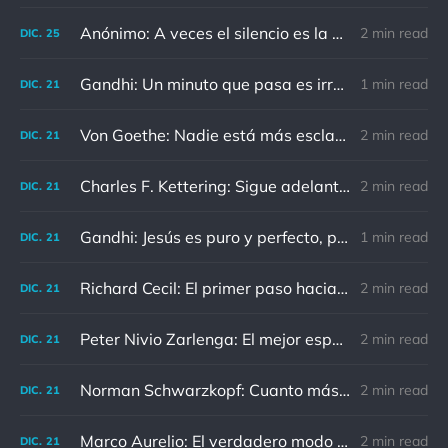
Anónimo: A veces el silencio es la mejor respuesta
2 min read
DIC.
25
Gandhi: Un minuto que pasa es irrecuperable. Conociendo esto, ¿cómo podemos malgastar tantas horas?
1 min read
DIC.
21
Von Goethe: Nadie está más esclavizado que aquellos que falsamente creen que son libres.
2 min read
DIC.
21
Charles F. Kettering: Sigue adelante, y es probable que tropieces con algo, tal vez cuando menos lo esperes. Nunca he escuchado hablar de alguien algu
2 min read
DIC.
21
Gandhi: Jesús es puro y perfecto, pero vosotros los cristianos no sois como él.
1 min read
DIC.
21
Richard Cecil: El primer paso hacia el conocimiento es saber que somos ignorantes.
2 min read
DIC.
21
Peter Nivio Zarlenga: El mejor espejo es un viejo amigo.
2 min read
DIC.
21
Norman Schwarzkopf: Cuanto más sudes por la paz, menos sangras por la guerra.
2 min read
DIC.
21
Marco Aurelio: El verdadero modo de vengarse de un enemigo es no parecérsele.
2 min read
DIC.
21