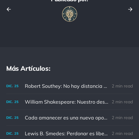
Más Artículos:
Robert Southey: No hay distancia o tiempo que pueda disminuir la amistad de aquellos que están completamente convencidos del valor del otro
2 min read
DIC.
25
William Shakespeare: Nuestro destino está en las estrellas, así que levantemos nuestros ojos al cielo
2 min read
DIC.
25
Cada amanecer es una nueva oportunidad
2 min read
DIC.
25
Lewis B. Smedes: Perdonar es liberar a un prisionero y descubrir que el prisionero eras tú
2 min read
DIC.
25