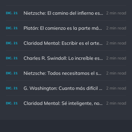
Nietzsche: El camino del infierno está asfaltado de buenas intenciones.
2 min read
DIC.
21
Platón: El comienzo es la parte más importante del trabajo
2 min read
DIC.
21
Claridad Mental: Escribir es el arte de calmar y despejar la mente.
2 min read
DIC.
21
Charles R. Swindoll: Lo increíble es que cada día podemos elegir la actitud que adoptaremos.
2 min read
DIC.
21
Nietzsche: Todos necesitamos el sentido de culpa, pero nadie necesita sentirse culpable.
2 min read
DIC.
21
G. Washington: Cuanto más difícil es el conflicto, mayor es el triunfo.
2 min read
DIC.
21
Claridad Mental: Sé inteligente, no reacciones ante personas que no merecen la pena.
2 min read
DIC.
21