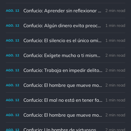
Confucio: Aprender sin reflexionar es malgastar la energía.
2 min read
AGO.
12
Confucio: Algún dinero evita preocupaciones; mucho, las atrae.
1 min read
AGO.
12
Confucio: El silencio es el único amigo que jamás traiciona.
1 min read
AGO.
12
Confucio: Exígete mucho a ti mismo y espera poco de los demás.
2 min read
AGO.
12
Confucio: Trabaja en impedir delitos para no necesitar castigos.
2 min read
AGO.
12
Confucio: El hombre que mueve montañas empieza apartando piedrecitas.
2 min read
AGO.
12
Confucio: El mal no está en tener faltas, sino en no tratar de enmendarlas.
1 min read
AGO.
12
Confucio: El hombre que mueve montañas comienza cargando pequeñas piedras.
2 min read
AGO.
12
Confucio: Un hombre de virtuosas palabras no es siempre un hombre virtuoso.
2 min read
AGO.
12