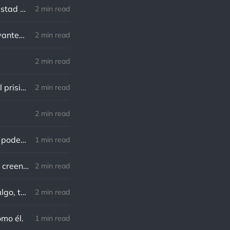
Robert Southey: No hay distancia o tiempo que pueda disminuir la amistad de aquellos que están completamente convencidos del valor del otro
2 min read
William Shakespeare: Nuestro destino está en las estrellas, así que levantemos nuestros ojos al cielo
2 min read
2 min read
Lewis B. Smedes: Perdonar es liberar a un prisionero y descubrir que el prisionero eras tú
2 min read
2 min read
Gandhi: Un minuto que pasa es irrecuperable. Conociendo esto, ¿cómo podemos malgastar tantas horas?
1 min read
Von Goethe: Nadie está más esclavizado que aquellos que falsamente creen que son libres.
2 min read
Charles F. Kettering: Sigue adelante, y es probable que tropieces con algo, tal vez cuando menos lo esperes. Nunca he escuchado hablar de alguien algu
2 min read
omo él.
1 min read