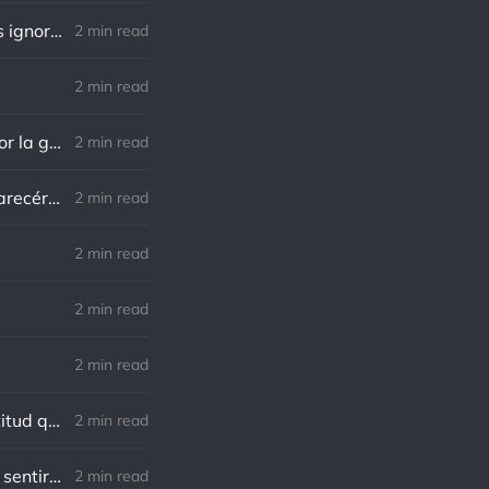
Richard Cecil: El primer paso hacia el conocimiento es saber que somos ignorantes.
2 min read
2 min read
Norman Schwarzkopf: Cuanto más sudes por la paz, menos sangras por la guerra.
2 min read
Marco Aurelio: El verdadero modo de vengarse de un enemigo es no parecérsele.
2 min read
.
2 min read
2 min read
2 min read
Charles R. Swindoll: Lo increíble es que cada día podemos elegir la actitud que adoptaremos.
2 min read
Nietzsche: Todos necesitamos el sentido de culpa, pero nadie necesita sentirse culpable.
2 min read