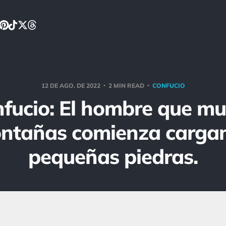
12 DE AGO. DE 2022
2 MIN READ
CONFUCIO
fucio: El hombre que m
ntañas comienza carga
pequeñas piedras.