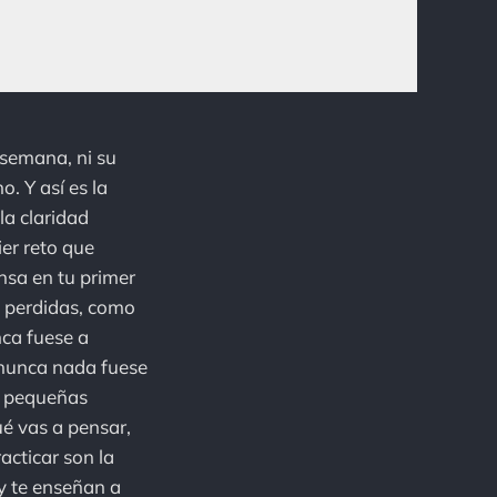
 semana, ni su
. Y así es la
la claridad
er reto que
nsa en tu primer
y perdidas, como
nca fuese a
 nunca nada fuese
as pequeñas
ué vas a pensar,
acticar son la
y te enseñan a