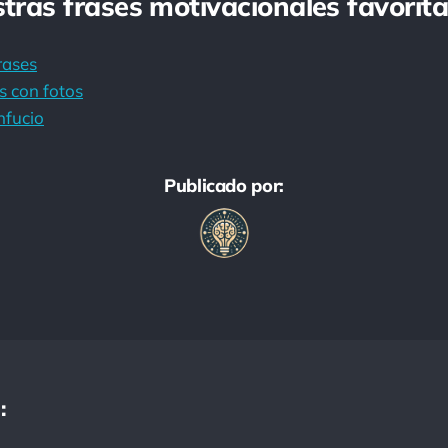
stras frases motivacionales favorita
rases
s con fotos
nfucio
Publicado por:
: