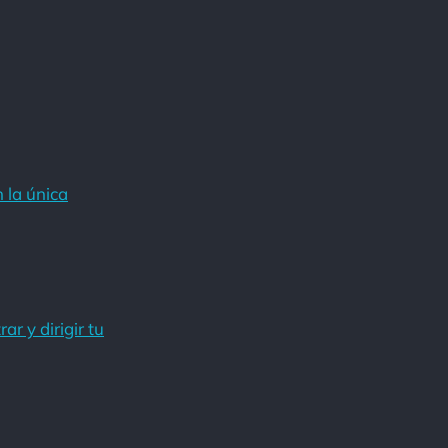
 la única
r y dirigir tu