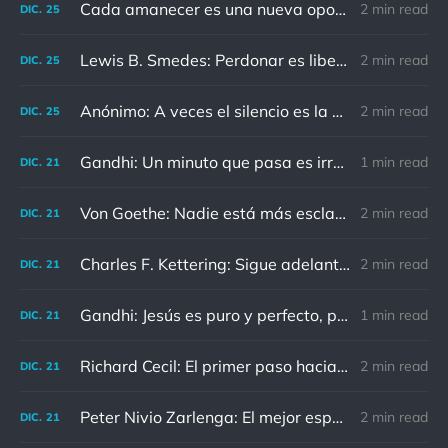
Cada amanecer es una nueva oportunidad
2 min read
DIC.
25
Lewis B. Smedes: Perdonar es liberar a un prisionero y descubrir que el prisionero eras tú
2 min read
DIC.
25
Anónimo: A veces el silencio es la mejor respuesta
2 min read
DIC.
25
Gandhi: Un minuto que pasa es irrecuperable. Conociendo esto, ¿cómo podemos malgastar tantas horas?
1 min read
DIC.
21
Von Goethe: Nadie está más esclavizado que aquellos que falsamente creen que son libres.
2 min read
DIC.
21
Charles F. Kettering: Sigue adelante, y es probable que tropieces con algo, tal vez cuando menos lo esperes. Nunca he escuchado hablar de alguien algu
2 min read
DIC.
21
Gandhi: Jesús es puro y perfecto, pero vosotros los cristianos no sois como él.
1 min read
DIC.
21
Richard Cecil: El primer paso hacia el conocimiento es saber que somos ignorantes.
2 min read
DIC.
21
Peter Nivio Zarlenga: El mejor espejo es un viejo amigo.
2 min read
DIC.
21