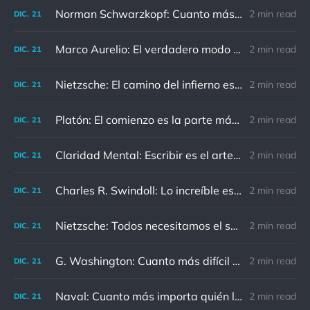
Norman Schwarzkopf: Cuanto más sudes por la paz, menos sangras por la guerra.
2 min read
DIC.
21
Marco Aurelio: El verdadero modo de vengarse de un enemigo es no parecérsele.
2 min read
DIC.
21
Nietzsche: El camino del infierno está asfaltado de buenas intenciones.
2 min read
DIC.
21
Platón: El comienzo es la parte más importante del trabajo
2 min read
DIC.
21
Claridad Mental: Escribir es el arte de calmar y despejar la mente.
2 min read
DIC.
21
Charles R. Swindoll: Lo increíble es que cada día podemos elegir la actitud que adoptaremos.
2 min read
DIC.
21
Nietzsche: Todos necesitamos el sentido de culpa, pero nadie necesita sentirse culpable.
2 min read
DIC.
21
G. Washington: Cuanto más difícil es el conflicto, mayor es el triunfo.
2 min read
DIC.
21
Naval: Cuanto más importa quién lo ha dicho, menos importa en realidad
2 min read
DIC.
21