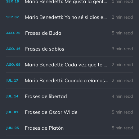
Mario Benedetti: Me gusta la gente capaz de entender que el mayor error del ser humano, es intentar sacarse de la cabeza aquello que sale del corazón
1 min read
SEP.
16
Mario Benedetti: Yo no sé si dios existe, pero si existe, sé que no le va a molestar mi duda.
2 min read
SEP.
07
Frases de Buda
5 min read
AGO.
20
Frases de sabios
3 min read
AGO.
16
Mario Benedetti: Cada vez que te enamores no expliques a nadie nada, deja que el amor te invada sin entrar en pormenores.
2 min read
AGO.
09
Mario Benedetti: Cuando creíamos que teníamos todas las respuestas de pronto cambiaron todas las preguntas.
2 min read
JUL.
17
Frases de libertad
4 min read
JUL.
14
Frases de Oscar Wilde
5 min read
JUL.
01
Frases de Platón
5 min read
JUN.
05