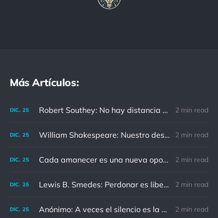
Más Artículos:
Robert Southey: No hay distancia o tiempo que pueda disminuir la amistad de aquellos que están completamente convencidos del valor del otro
2 min read
DIC.
25
William Shakespeare: Nuestro destino está en las estrellas, así que levantemos nuestros ojos al cielo
2 min read
DIC.
25
Cada amanecer es una nueva oportunidad
2 min read
DIC.
25
Lewis B. Smedes: Perdonar es liberar a un prisionero y descubrir que el prisionero eras tú
2 min read
DIC.
25
Anónimo: A veces el silencio es la mejor respuesta
2 min read
DIC.
25