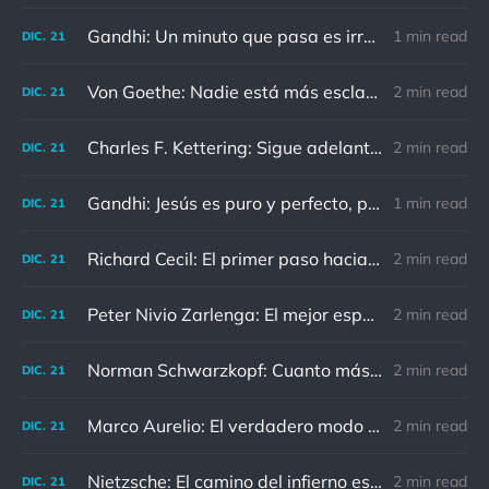
Gandhi: Un minuto que pasa es irrecuperable. Conociendo esto, ¿cómo podemos malgastar tantas horas?
1 min read
DIC.
21
Von Goethe: Nadie está más esclavizado que aquellos que falsamente creen que son libres.
2 min read
DIC.
21
Charles F. Kettering: Sigue adelante, y es probable que tropieces con algo, tal vez cuando menos lo esperes. Nunca he escuchado hablar de alguien algu
2 min read
DIC.
21
Gandhi: Jesús es puro y perfecto, pero vosotros los cristianos no sois como él.
1 min read
DIC.
21
Richard Cecil: El primer paso hacia el conocimiento es saber que somos ignorantes.
2 min read
DIC.
21
Peter Nivio Zarlenga: El mejor espejo es un viejo amigo.
2 min read
DIC.
21
Norman Schwarzkopf: Cuanto más sudes por la paz, menos sangras por la guerra.
2 min read
DIC.
21
Marco Aurelio: El verdadero modo de vengarse de un enemigo es no parecérsele.
2 min read
DIC.
21
Nietzsche: El camino del infierno está asfaltado de buenas intenciones.
2 min read
DIC.
21