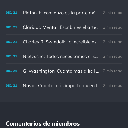
Platón: El comienzo es la parte más importante del trabajo
2 min read
DIC.
21
Claridad Mental: Escribir es el arte de calmar y despejar la mente.
2 min read
DIC.
21
Charles R. Swindoll: Lo increíble es que cada día podemos elegir la actitud que adoptaremos.
2 min read
DIC.
21
Nietzsche: Todos necesitamos el sentido de culpa, pero nadie necesita sentirse culpable.
2 min read
DIC.
21
G. Washington: Cuanto más difícil es el conflicto, mayor es el triunfo.
2 min read
DIC.
21
Naval: Cuanto más importa quién lo ha dicho, menos importa en realidad
2 min read
DIC.
21
Comentarios de miembros