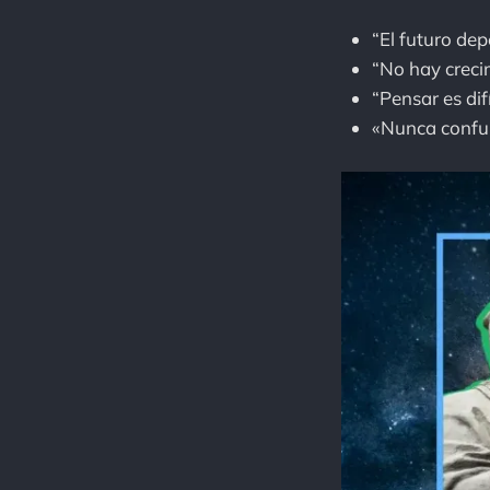
“El futuro de
“No hay crecim
“Pensar es difí
«Nunca confund