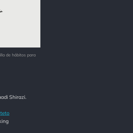
lla de hábitos para 
aadi Shirazi.
cteto
king