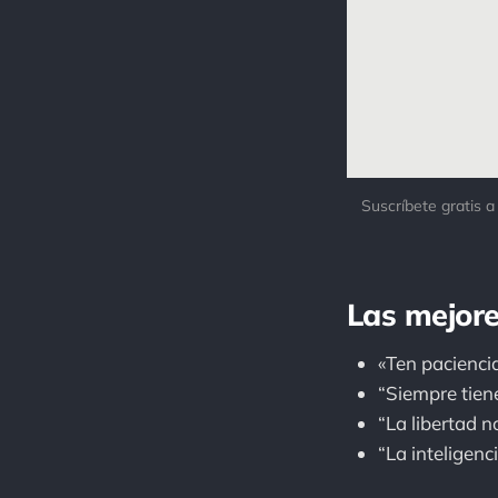
Suscríbete gratis a
Las mejore
«Ten paciencia
“Siempre tien
“La libertad no
“La inteligen