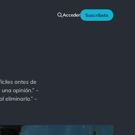
Acceder
Suscríbete
íciles antes de
 una opinión.” –
l eliminarlo.” –