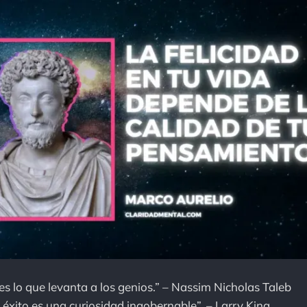
 es lo que levanta a los genios.” – Nassim Nicholas Taleb
l éxito es una curiosidad ingobernable”. – Larry King