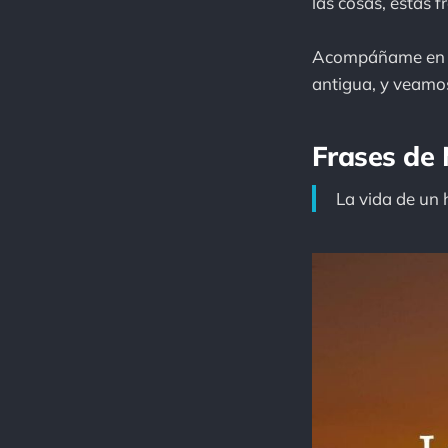
las cosas, estas f
Acompáñame en est
antigua, y veamo
Frases de 
La vida de un 