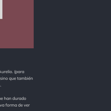
urelio. (para
, sino que también
.
que han durado
eva forma de ver