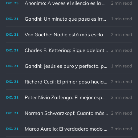
Anónimo: A veces el silencio es la mejor respuesta
2 min read
DIC.
25
Gandhi: Un minuto que pasa es irrecuperable. Conociendo esto, ¿cómo podemos malgastar tantas horas?
1 min read
DIC.
21
Von Goethe: Nadie está más esclavizado que aquellos que falsamente creen que son libres.
2 min read
DIC.
21
Charles F. Kettering: Sigue adelante, y es probable que tropieces con algo, tal vez cuando menos lo esperes. Nunca he escuchado hablar de alguien algu
2 min read
DIC.
21
Gandhi: Jesús es puro y perfecto, pero vosotros los cristianos no sois como él.
1 min read
DIC.
21
Richard Cecil: El primer paso hacia el conocimiento es saber que somos ignorantes.
2 min read
DIC.
21
Peter Nivio Zarlenga: El mejor espejo es un viejo amigo.
2 min read
DIC.
21
Norman Schwarzkopf: Cuanto más sudes por la paz, menos sangras por la guerra.
2 min read
DIC.
21
Marco Aurelio: El verdadero modo de vengarse de un enemigo es no parecérsele.
2 min read
DIC.
21