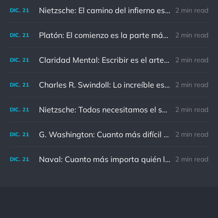
Nietzsche: El camino del infierno está asfaltado de buenas intenciones.
2 min read
DIC.
21
Platón: El comienzo es la parte más importante del trabajo
2 min read
DIC.
21
Claridad Mental: Escribir es el arte de calmar y despejar la mente.
2 min read
DIC.
21
Charles R. Swindoll: Lo increíble es que cada día podemos elegir la actitud que adoptaremos.
2 min read
DIC.
21
Nietzsche: Todos necesitamos el sentido de culpa, pero nadie necesita sentirse culpable.
2 min read
DIC.
21
G. Washington: Cuanto más difícil es el conflicto, mayor es el triunfo.
2 min read
DIC.
21
Naval: Cuanto más importa quién lo ha dicho, menos importa en realidad
2 min read
DIC.
21