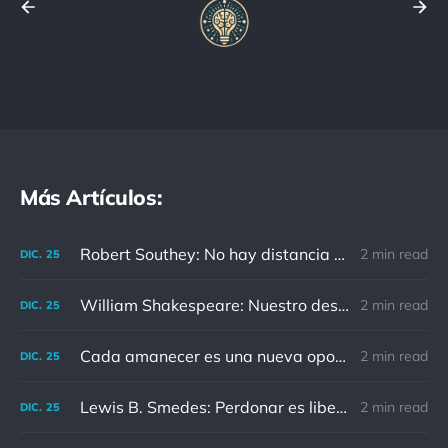
Más Artículos:
Robert Southey: No hay distancia o tiempo que pueda disminuir la amistad de aquellos que están completamente convencidos del valor del otro
2 min read
DIC.
25
William Shakespeare: Nuestro destino está en las estrellas, así que levantemos nuestros ojos al cielo
2 min read
DIC.
25
Cada amanecer es una nueva oportunidad
2 min read
DIC.
25
Lewis B. Smedes: Perdonar es liberar a un prisionero y descubrir que el prisionero eras tú
2 min read
DIC.
25