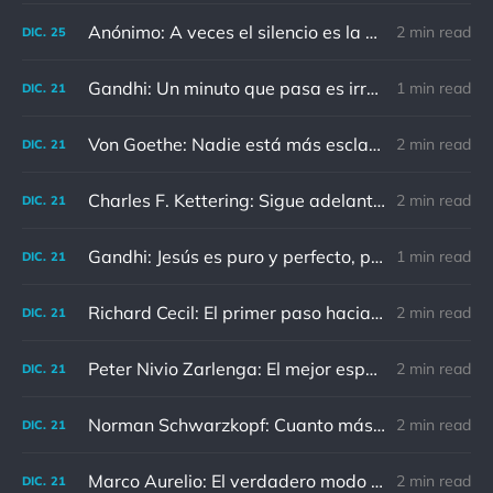
Anónimo: A veces el silencio es la mejor respuesta
2 min read
DIC.
25
Gandhi: Un minuto que pasa es irrecuperable. Conociendo esto, ¿cómo podemos malgastar tantas horas?
1 min read
DIC.
21
Von Goethe: Nadie está más esclavizado que aquellos que falsamente creen que son libres.
2 min read
DIC.
21
Charles F. Kettering: Sigue adelante, y es probable que tropieces con algo, tal vez cuando menos lo esperes. Nunca he escuchado hablar de alguien algu
2 min read
DIC.
21
Gandhi: Jesús es puro y perfecto, pero vosotros los cristianos no sois como él.
1 min read
DIC.
21
Richard Cecil: El primer paso hacia el conocimiento es saber que somos ignorantes.
2 min read
DIC.
21
Peter Nivio Zarlenga: El mejor espejo es un viejo amigo.
2 min read
DIC.
21
Norman Schwarzkopf: Cuanto más sudes por la paz, menos sangras por la guerra.
2 min read
DIC.
21
Marco Aurelio: El verdadero modo de vengarse de un enemigo es no parecérsele.
2 min read
DIC.
21