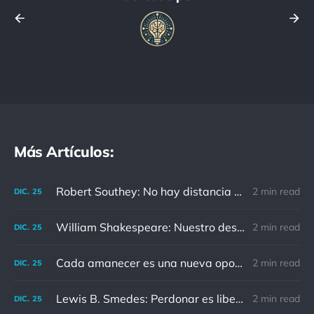
Más Artículos:
Robert Southey: No hay distancia o tiempo que pueda disminuir la amistad de aquellos que están completamente convencidos del valor del otro
2 min read
DIC.
25
William Shakespeare: Nuestro destino está en las estrellas, así que levantemos nuestros ojos al cielo
2 min read
DIC.
25
Cada amanecer es una nueva oportunidad
2 min read
DIC.
25
Lewis B. Smedes: Perdonar es liberar a un prisionero y descubrir que el prisionero eras tú
2 min read
DIC.
25