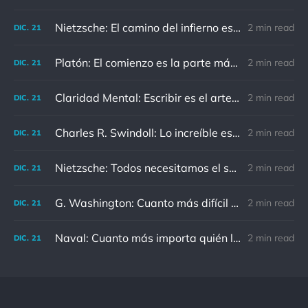
Nietzsche: El camino del infierno está asfaltado de buenas intenciones.
2 min read
DIC.
21
Platón: El comienzo es la parte más importante del trabajo
2 min read
DIC.
21
Claridad Mental: Escribir es el arte de calmar y despejar la mente.
2 min read
DIC.
21
Charles R. Swindoll: Lo increíble es que cada día podemos elegir la actitud que adoptaremos.
2 min read
DIC.
21
Nietzsche: Todos necesitamos el sentido de culpa, pero nadie necesita sentirse culpable.
2 min read
DIC.
21
G. Washington: Cuanto más difícil es el conflicto, mayor es el triunfo.
2 min read
DIC.
21
Naval: Cuanto más importa quién lo ha dicho, menos importa en realidad
2 min read
DIC.
21