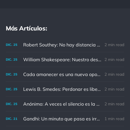
Más Artículos:
Robert Southey: No hay distancia o tiempo que pueda disminuir la amistad de aquellos que están completamente convencidos del valor del otro
2 min read
DIC.
25
William Shakespeare: Nuestro destino está en las estrellas, así que levantemos nuestros ojos al cielo
2 min read
DIC.
25
Cada amanecer es una nueva oportunidad
2 min read
DIC.
25
Lewis B. Smedes: Perdonar es liberar a un prisionero y descubrir que el prisionero eras tú
2 min read
DIC.
25
Anónimo: A veces el silencio es la mejor respuesta
2 min read
DIC.
25
Gandhi: Un minuto que pasa es irrecuperable. Conociendo esto, ¿cómo podemos malgastar tantas horas?
1 min read
DIC.
21