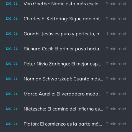
Von Goethe: Nadie está más esclavizado que aquellos que falsamente creen que son libres.
2 min read
DIC.
21
Charles F. Kettering: Sigue adelante, y es probable que tropieces con algo, tal vez cuando menos lo esperes. Nunca he escuchado hablar de alguien algu
2 min read
DIC.
21
Gandhi: Jesús es puro y perfecto, pero vosotros los cristianos no sois como él.
1 min read
DIC.
21
Richard Cecil: El primer paso hacia el conocimiento es saber que somos ignorantes.
2 min read
DIC.
21
Peter Nivio Zarlenga: El mejor espejo es un viejo amigo.
2 min read
DIC.
21
Norman Schwarzkopf: Cuanto más sudes por la paz, menos sangras por la guerra.
2 min read
DIC.
21
Marco Aurelio: El verdadero modo de vengarse de un enemigo es no parecérsele.
2 min read
DIC.
21
Nietzsche: El camino del infierno está asfaltado de buenas intenciones.
2 min read
DIC.
21
Platón: El comienzo es la parte más importante del trabajo
2 min read
DIC.
21