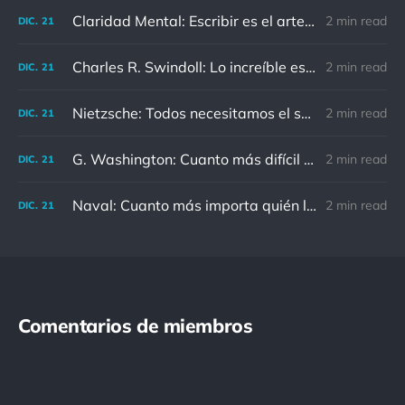
Claridad Mental: Escribir es el arte de calmar y despejar la mente.
2 min read
DIC.
21
Charles R. Swindoll: Lo increíble es que cada día podemos elegir la actitud que adoptaremos.
2 min read
DIC.
21
Nietzsche: Todos necesitamos el sentido de culpa, pero nadie necesita sentirse culpable.
2 min read
DIC.
21
G. Washington: Cuanto más difícil es el conflicto, mayor es el triunfo.
2 min read
DIC.
21
Naval: Cuanto más importa quién lo ha dicho, menos importa en realidad
2 min read
DIC.
21
Comentarios de miembros