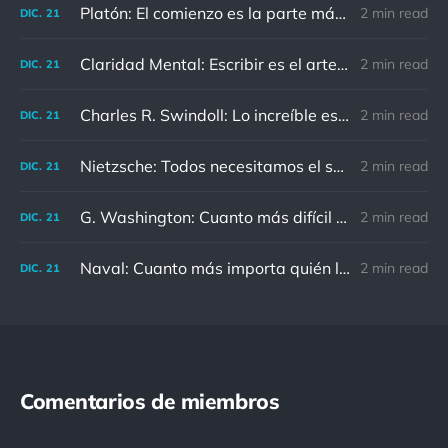
Platón: El comienzo es la parte más importante del trabajo
2 min read
DIC.
21
Claridad Mental: Escribir es el arte de calmar y despejar la mente.
2 min read
DIC.
21
Charles R. Swindoll: Lo increíble es que cada día podemos elegir la actitud que adoptaremos.
2 min read
DIC.
21
Nietzsche: Todos necesitamos el sentido de culpa, pero nadie necesita sentirse culpable.
2 min read
DIC.
21
G. Washington: Cuanto más difícil es el conflicto, mayor es el triunfo.
2 min read
DIC.
21
Naval: Cuanto más importa quién lo ha dicho, menos importa en realidad
2 min read
DIC.
21
Comentarios de miembros