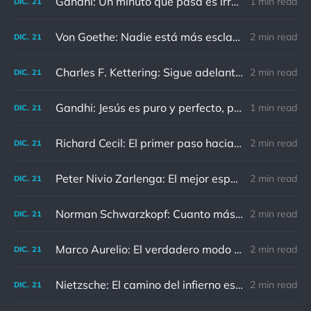
Gandhi: Un minuto que pasa es irrecuperable. Conociendo esto, ¿cómo podemos malgastar tantas horas?
1 min read
DIC.
21
Von Goethe: Nadie está más esclavizado que aquellos que falsamente creen que son libres.
2 min read
DIC.
21
Charles F. Kettering: Sigue adelante, y es probable que tropieces con algo, tal vez cuando menos lo esperes. Nunca he escuchado hablar de alguien algu
2 min read
DIC.
21
Gandhi: Jesús es puro y perfecto, pero vosotros los cristianos no sois como él.
1 min read
DIC.
21
Richard Cecil: El primer paso hacia el conocimiento es saber que somos ignorantes.
2 min read
DIC.
21
Peter Nivio Zarlenga: El mejor espejo es un viejo amigo.
2 min read
DIC.
21
Norman Schwarzkopf: Cuanto más sudes por la paz, menos sangras por la guerra.
2 min read
DIC.
21
Marco Aurelio: El verdadero modo de vengarse de un enemigo es no parecérsele.
2 min read
DIC.
21
Nietzsche: El camino del infierno está asfaltado de buenas intenciones.
2 min read
DIC.
21