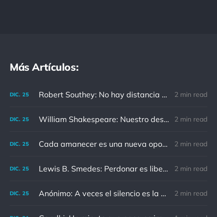
Más Artículos:
Robert Southey: No hay distancia o tiempo que pueda disminuir la amistad de aquellos que están completamente convencidos del valor del otro
2 min read
DIC.
25
William Shakespeare: Nuestro destino está en las estrellas, así que levantemos nuestros ojos al cielo
2 min read
DIC.
25
Cada amanecer es una nueva oportunidad
2 min read
DIC.
25
Lewis B. Smedes: Perdonar es liberar a un prisionero y descubrir que el prisionero eras tú
2 min read
DIC.
25
Anónimo: A veces el silencio es la mejor respuesta
2 min read
DIC.
25