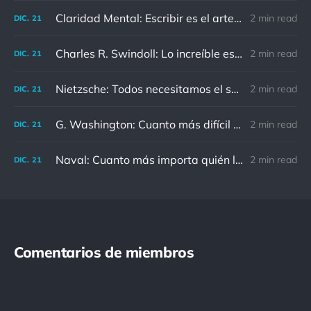
Claridad Mental: Escribir es el arte de calmar y despejar la mente.
2 min read
DIC.
21
Charles R. Swindoll: Lo increíble es que cada día podemos elegir la actitud que adoptaremos.
2 min read
DIC.
21
Nietzsche: Todos necesitamos el sentido de culpa, pero nadie necesita sentirse culpable.
2 min read
DIC.
21
G. Washington: Cuanto más difícil es el conflicto, mayor es el triunfo.
2 min read
DIC.
21
Naval: Cuanto más importa quién lo ha dicho, menos importa en realidad
2 min read
DIC.
21
Comentarios de miembros