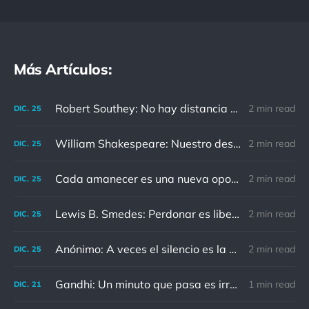
Más Artículos:
Robert Southey: No hay distancia o tiempo que pueda disminuir la amistad de aquellos que están completamente convencidos del valor del otro
2 min read
DIC.
25
William Shakespeare: Nuestro destino está en las estrellas, así que levantemos nuestros ojos al cielo
2 min read
DIC.
25
Cada amanecer es una nueva oportunidad
2 min read
DIC.
25
Lewis B. Smedes: Perdonar es liberar a un prisionero y descubrir que el prisionero eras tú
2 min read
DIC.
25
Anónimo: A veces el silencio es la mejor respuesta
2 min read
DIC.
25
Gandhi: Un minuto que pasa es irrecuperable. Conociendo esto, ¿cómo podemos malgastar tantas horas?
1 min read
DIC.
21