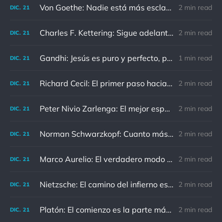
Von Goethe: Nadie está más esclavizado que aquellos que falsamente creen que son libres.
2 min read
DIC.
21
Charles F. Kettering: Sigue adelante, y es probable que tropieces con algo, tal vez cuando menos lo esperes. Nunca he escuchado hablar de alguien algu
2 min read
DIC.
21
Gandhi: Jesús es puro y perfecto, pero vosotros los cristianos no sois como él.
1 min read
DIC.
21
Richard Cecil: El primer paso hacia el conocimiento es saber que somos ignorantes.
2 min read
DIC.
21
Peter Nivio Zarlenga: El mejor espejo es un viejo amigo.
2 min read
DIC.
21
Norman Schwarzkopf: Cuanto más sudes por la paz, menos sangras por la guerra.
2 min read
DIC.
21
Marco Aurelio: El verdadero modo de vengarse de un enemigo es no parecérsele.
2 min read
DIC.
21
Nietzsche: El camino del infierno está asfaltado de buenas intenciones.
2 min read
DIC.
21
Platón: El comienzo es la parte más importante del trabajo
2 min read
DIC.
21