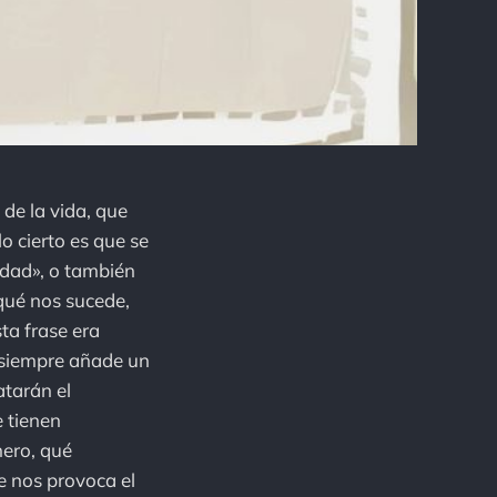
 de la vida, que
o cierto es que se
idad», o también
 qué nos sucede,
sta frase era
y siempre añade un
tarán el
e tienen
nero, qué
ue nos provoca el