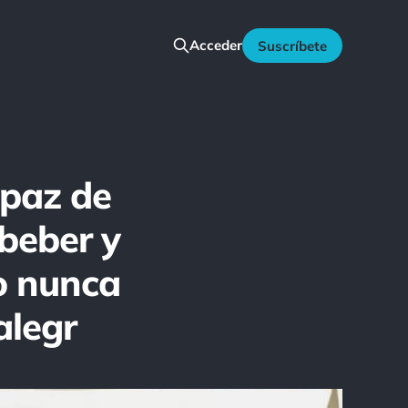
Acceder
Suscríbete
apaz de
 beber y
ro nunca
alegr