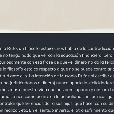
io Rufo, un filósofo estoico, nos habla de la contradicción
 no tenga nada que ver con la educación financiera, pero l
curiosamente con esa frase de que «el dinero no da la felic
e la filosofía estoica respecto a que no se puede controlar
titud ante ello. La intención de Musonio Rufos al escribir e
rtuna (refiriéndonos a dinero) nunca aporta la «felicidad» 
mas más a nuestra vida que nos preocuparán y nos arreba
damos tener, como ocurre en la actualidad con los ricos qu
ntrolar qué herencias dar a sus hijos, qué hacer con su di
 realizar, etc. En el sentido inverso, el otro sufrimiento q