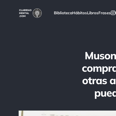
Biblioteca
Hábitos
Libros
Frases
Musoni
comprar
otras a
pued