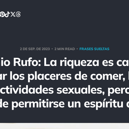
2 DE SEP. DE 2023
2 MIN READ
FRASES SUELTAS
o Rufo: La riqueza es c
 los placeres de comer,
ctividades sexuales, pe
e permitirse un espíritu 