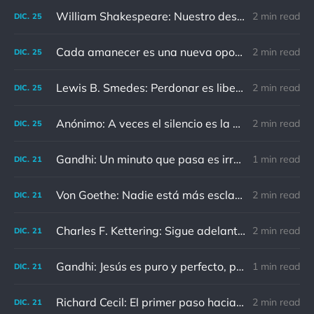
William Shakespeare: Nuestro destino está en las estrellas, así que levantemos nuestros ojos al cielo
2 min read
DIC.
25
Cada amanecer es una nueva oportunidad
2 min read
DIC.
25
Lewis B. Smedes: Perdonar es liberar a un prisionero y descubrir que el prisionero eras tú
2 min read
DIC.
25
Anónimo: A veces el silencio es la mejor respuesta
2 min read
DIC.
25
Gandhi: Un minuto que pasa es irrecuperable. Conociendo esto, ¿cómo podemos malgastar tantas horas?
1 min read
DIC.
21
Von Goethe: Nadie está más esclavizado que aquellos que falsamente creen que son libres.
2 min read
DIC.
21
Charles F. Kettering: Sigue adelante, y es probable que tropieces con algo, tal vez cuando menos lo esperes. Nunca he escuchado hablar de alguien algu
2 min read
DIC.
21
Gandhi: Jesús es puro y perfecto, pero vosotros los cristianos no sois como él.
1 min read
DIC.
21
Richard Cecil: El primer paso hacia el conocimiento es saber que somos ignorantes.
2 min read
DIC.
21