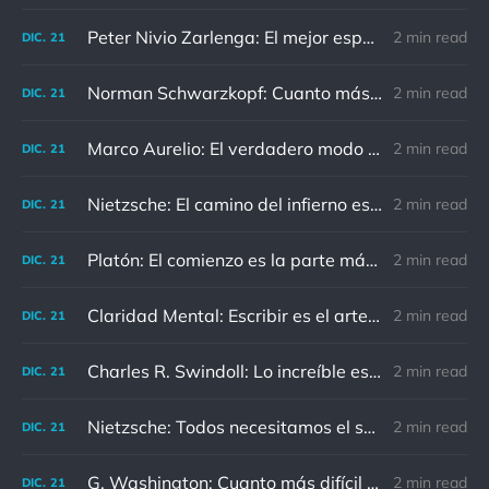
Peter Nivio Zarlenga: El mejor espejo es un viejo amigo.
2 min read
DIC.
21
Norman Schwarzkopf: Cuanto más sudes por la paz, menos sangras por la guerra.
2 min read
DIC.
21
Marco Aurelio: El verdadero modo de vengarse de un enemigo es no parecérsele.
2 min read
DIC.
21
Nietzsche: El camino del infierno está asfaltado de buenas intenciones.
2 min read
DIC.
21
Platón: El comienzo es la parte más importante del trabajo
2 min read
DIC.
21
Claridad Mental: Escribir es el arte de calmar y despejar la mente.
2 min read
DIC.
21
Charles R. Swindoll: Lo increíble es que cada día podemos elegir la actitud que adoptaremos.
2 min read
DIC.
21
Nietzsche: Todos necesitamos el sentido de culpa, pero nadie necesita sentirse culpable.
2 min read
DIC.
21
G. Washington: Cuanto más difícil es el conflicto, mayor es el triunfo.
2 min read
DIC.
21