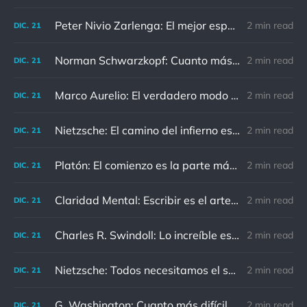
Peter Nivio Zarlenga: El mejor espejo es un viejo amigo.
2 min read
DIC.
21
Norman Schwarzkopf: Cuanto más sudes por la paz, menos sangras por la guerra.
2 min read
DIC.
21
Marco Aurelio: El verdadero modo de vengarse de un enemigo es no parecérsele.
2 min read
DIC.
21
Nietzsche: El camino del infierno está asfaltado de buenas intenciones.
2 min read
DIC.
21
Platón: El comienzo es la parte más importante del trabajo
2 min read
DIC.
21
Claridad Mental: Escribir es el arte de calmar y despejar la mente.
2 min read
DIC.
21
Charles R. Swindoll: Lo increíble es que cada día podemos elegir la actitud que adoptaremos.
2 min read
DIC.
21
Nietzsche: Todos necesitamos el sentido de culpa, pero nadie necesita sentirse culpable.
2 min read
DIC.
21
G. Washington: Cuanto más difícil es el conflicto, mayor es el triunfo.
2 min read
DIC.
21