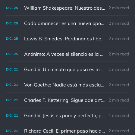
William Shakespeare: Nuestro destino está en las estrellas, así que levantemos nuestros ojos al cielo
2 min read
DIC.
25
Cada amanecer es una nueva oportunidad
2 min read
DIC.
25
Lewis B. Smedes: Perdonar es liberar a un prisionero y descubrir que el prisionero eras tú
2 min read
DIC.
25
Anónimo: A veces el silencio es la mejor respuesta
2 min read
DIC.
25
Gandhi: Un minuto que pasa es irrecuperable. Conociendo esto, ¿cómo podemos malgastar tantas horas?
1 min read
DIC.
21
Von Goethe: Nadie está más esclavizado que aquellos que falsamente creen que son libres.
2 min read
DIC.
21
Charles F. Kettering: Sigue adelante, y es probable que tropieces con algo, tal vez cuando menos lo esperes. Nunca he escuchado hablar de alguien algu
2 min read
DIC.
21
Gandhi: Jesús es puro y perfecto, pero vosotros los cristianos no sois como él.
1 min read
DIC.
21
Richard Cecil: El primer paso hacia el conocimiento es saber que somos ignorantes.
2 min read
DIC.
21