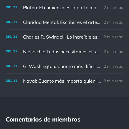
Platón: El comienzo es la parte más importante del trabajo
2 min read
DIC.
21
Claridad Mental: Escribir es el arte de calmar y despejar la mente.
2 min read
DIC.
21
Charles R. Swindoll: Lo increíble es que cada día podemos elegir la actitud que adoptaremos.
2 min read
DIC.
21
Nietzsche: Todos necesitamos el sentido de culpa, pero nadie necesita sentirse culpable.
2 min read
DIC.
21
G. Washington: Cuanto más difícil es el conflicto, mayor es el triunfo.
2 min read
DIC.
21
Naval: Cuanto más importa quién lo ha dicho, menos importa en realidad
2 min read
DIC.
21
Comentarios de miembros