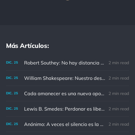
Más Artículos:
Robert Southey: No hay distancia o tiempo que pueda disminuir la amistad de aquellos que están completamente convencidos del valor del otro
2 min read
DIC.
25
William Shakespeare: Nuestro destino está en las estrellas, así que levantemos nuestros ojos al cielo
2 min read
DIC.
25
Cada amanecer es una nueva oportunidad
2 min read
DIC.
25
Lewis B. Smedes: Perdonar es liberar a un prisionero y descubrir que el prisionero eras tú
2 min read
DIC.
25
Anónimo: A veces el silencio es la mejor respuesta
2 min read
DIC.
25