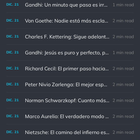
Gandhi: Un minuto que pasa es irrecuperable. Conociendo esto, ¿cómo podemos malgastar tantas horas?
1 min read
DIC.
21
Von Goethe: Nadie está más esclavizado que aquellos que falsamente creen que son libres.
2 min read
DIC.
21
Charles F. Kettering: Sigue adelante, y es probable que tropieces con algo, tal vez cuando menos lo esperes. Nunca he escuchado hablar de alguien algu
2 min read
DIC.
21
Gandhi: Jesús es puro y perfecto, pero vosotros los cristianos no sois como él.
1 min read
DIC.
21
Richard Cecil: El primer paso hacia el conocimiento es saber que somos ignorantes.
2 min read
DIC.
21
Peter Nivio Zarlenga: El mejor espejo es un viejo amigo.
2 min read
DIC.
21
Norman Schwarzkopf: Cuanto más sudes por la paz, menos sangras por la guerra.
2 min read
DIC.
21
Marco Aurelio: El verdadero modo de vengarse de un enemigo es no parecérsele.
2 min read
DIC.
21
Nietzsche: El camino del infierno está asfaltado de buenas intenciones.
2 min read
DIC.
21