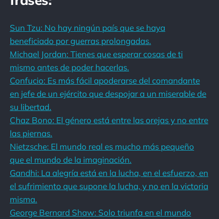
Sun Tzu: No hay ningún país que se haya
beneficiado por guerras prolongadas.
Michael Jordan: Tienes que esperar cosas de ti
mismo antes de poder hacerlas.
Confucio: Es más fácil apoderarse del comandante
en jefe de un ejército que despojar a un miserable de
su libertad.
Chaz Bono: El género está entre las orejas y no entre
las piernas.
Nietzsche: El mundo real es mucho más pequeño
que el mundo de la imaginación.
Gandhi: La alegría está en la lucha, en el esfuerzo, en
el sufrimiento que supone la lucha, y no en la victoria
misma.
George Bernard Shaw: Solo triunfa en el mundo