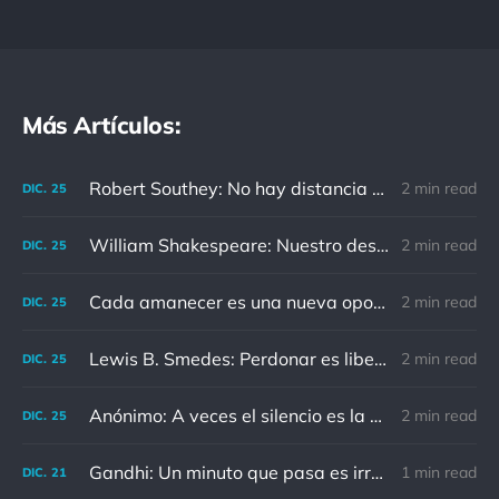
Más Artículos:
Robert Southey: No hay distancia o tiempo que pueda disminuir la amistad de aquellos que están completamente convencidos del valor del otro
2 min read
DIC.
25
William Shakespeare: Nuestro destino está en las estrellas, así que levantemos nuestros ojos al cielo
2 min read
DIC.
25
Cada amanecer es una nueva oportunidad
2 min read
DIC.
25
Lewis B. Smedes: Perdonar es liberar a un prisionero y descubrir que el prisionero eras tú
2 min read
DIC.
25
Anónimo: A veces el silencio es la mejor respuesta
2 min read
DIC.
25
Gandhi: Un minuto que pasa es irrecuperable. Conociendo esto, ¿cómo podemos malgastar tantas horas?
1 min read
DIC.
21