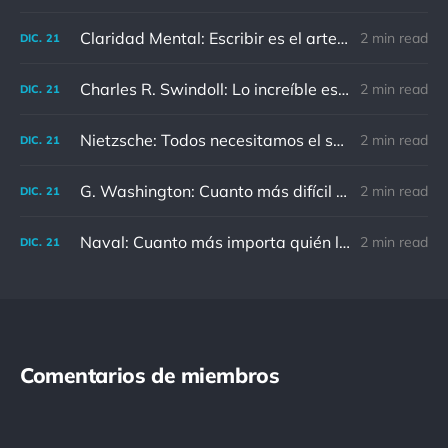
Claridad Mental: Escribir es el arte de calmar y despejar la mente.
2 min read
DIC.
21
Charles R. Swindoll: Lo increíble es que cada día podemos elegir la actitud que adoptaremos.
2 min read
DIC.
21
Nietzsche: Todos necesitamos el sentido de culpa, pero nadie necesita sentirse culpable.
2 min read
DIC.
21
G. Washington: Cuanto más difícil es el conflicto, mayor es el triunfo.
2 min read
DIC.
21
Naval: Cuanto más importa quién lo ha dicho, menos importa en realidad
2 min read
DIC.
21
Comentarios de miembros