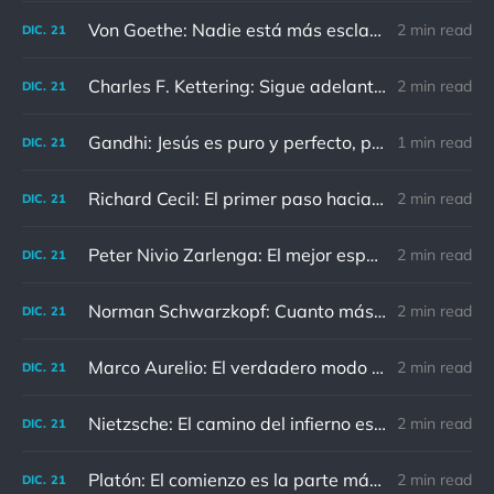
Von Goethe: Nadie está más esclavizado que aquellos que falsamente creen que son libres.
2 min read
DIC.
21
Charles F. Kettering: Sigue adelante, y es probable que tropieces con algo, tal vez cuando menos lo esperes. Nunca he escuchado hablar de alguien algu
2 min read
DIC.
21
Gandhi: Jesús es puro y perfecto, pero vosotros los cristianos no sois como él.
1 min read
DIC.
21
Richard Cecil: El primer paso hacia el conocimiento es saber que somos ignorantes.
2 min read
DIC.
21
Peter Nivio Zarlenga: El mejor espejo es un viejo amigo.
2 min read
DIC.
21
Norman Schwarzkopf: Cuanto más sudes por la paz, menos sangras por la guerra.
2 min read
DIC.
21
Marco Aurelio: El verdadero modo de vengarse de un enemigo es no parecérsele.
2 min read
DIC.
21
Nietzsche: El camino del infierno está asfaltado de buenas intenciones.
2 min read
DIC.
21
Platón: El comienzo es la parte más importante del trabajo
2 min read
DIC.
21