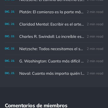
Platón: El comienzo es la parte más importante del trabajo
2 min read
DIC.
21
Claridad Mental: Escribir es el arte de calmar y despejar la mente.
2 min read
DIC.
21
Charles R. Swindoll: Lo increíble es que cada día podemos elegir la actitud que adoptaremos.
2 min read
DIC.
21
Nietzsche: Todos necesitamos el sentido de culpa, pero nadie necesita sentirse culpable.
2 min read
DIC.
21
G. Washington: Cuanto más difícil es el conflicto, mayor es el triunfo.
2 min read
DIC.
21
Naval: Cuanto más importa quién lo ha dicho, menos importa en realidad
2 min read
DIC.
21
Comentarios de miembros