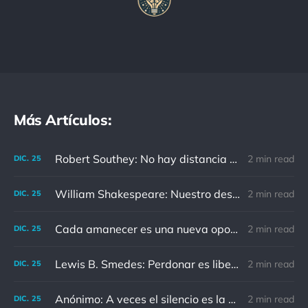
Más Artículos:
Robert Southey: No hay distancia o tiempo que pueda disminuir la amistad de aquellos que están completamente convencidos del valor del otro
2 min read
DIC.
25
William Shakespeare: Nuestro destino está en las estrellas, así que levantemos nuestros ojos al cielo
2 min read
DIC.
25
Cada amanecer es una nueva oportunidad
2 min read
DIC.
25
Lewis B. Smedes: Perdonar es liberar a un prisionero y descubrir que el prisionero eras tú
2 min read
DIC.
25
Anónimo: A veces el silencio es la mejor respuesta
2 min read
DIC.
25