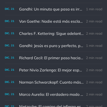
Gandhi: Un minuto que pasa es irrecuperable. Conociendo esto, ¿cómo podemos malgastar tantas horas?
1 min read
DIC.
21
Von Goethe: Nadie está más esclavizado que aquellos que falsamente creen que son libres.
2 min read
DIC.
21
Charles F. Kettering: Sigue adelante, y es probable que tropieces con algo, tal vez cuando menos lo esperes. Nunca he escuchado hablar de alguien algu
2 min read
DIC.
21
Gandhi: Jesús es puro y perfecto, pero vosotros los cristianos no sois como él.
1 min read
DIC.
21
Richard Cecil: El primer paso hacia el conocimiento es saber que somos ignorantes.
2 min read
DIC.
21
Peter Nivio Zarlenga: El mejor espejo es un viejo amigo.
2 min read
DIC.
21
Norman Schwarzkopf: Cuanto más sudes por la paz, menos sangras por la guerra.
2 min read
DIC.
21
Marco Aurelio: El verdadero modo de vengarse de un enemigo es no parecérsele.
2 min read
DIC.
21
Nietzsche: El camino del infierno está asfaltado de buenas intenciones.
2 min read
DIC.
21