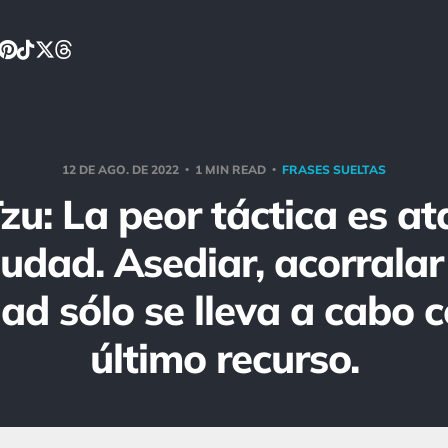
12 DE AGO. DE 2022
1 MIN READ
FRASES SUELTAS
zu: La peor táctica es at
iudad. Asediar, acorralar
ad sólo se lleva a cabo
último recurso.