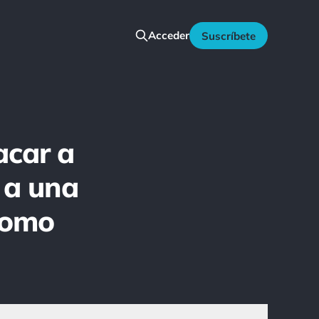
Acceder
Suscríbete
acar a
 a una
 como