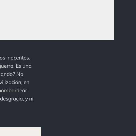
os inocentes.
guerra. Es una
chando? No
ilización, en
o bombardear
desgracia, y ni