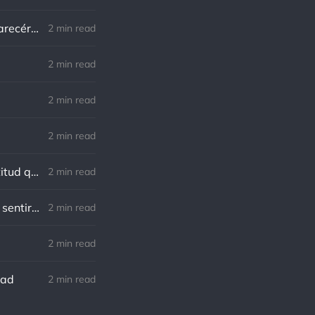
Marco Aurelio: El verdadero modo de vengarse de un enemigo es no parecérsele.
2 min read
.
2 min read
2 min read
2 min read
Charles R. Swindoll: Lo increíble es que cada día podemos elegir la actitud que adoptaremos.
2 min read
Nietzsche: Todos necesitamos el sentido de culpa, pero nadie necesita sentirse culpable.
2 min read
2 min read
dad
2 min read