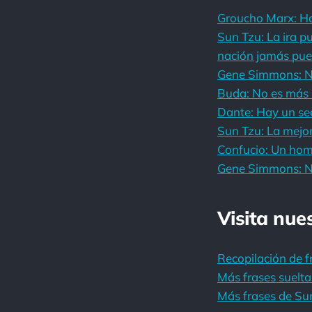
Groucho Marx: Ha 
Sun Tzu: La ira pu
nación jamás pued
Gene Simmons: No 
Buda: No es más r
Dante: Hay un sec
Sun Tzu: La mejor
Confucio: Un hom
Gene Simmons: No 
Visita nue
Recopilación de f
Más frases suelta
Más frases de Su