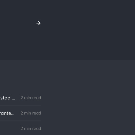
Robert Southey: No hay distancia o tiempo que pueda disminuir la amistad de aquellos que están completamente convencidos del valor del otro
2 min read
William Shakespeare: Nuestro destino está en las estrellas, así que levantemos nuestros ojos al cielo
2 min read
2 min read