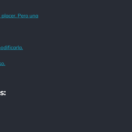
n placer. Pero una
odificarla.
so.
s: