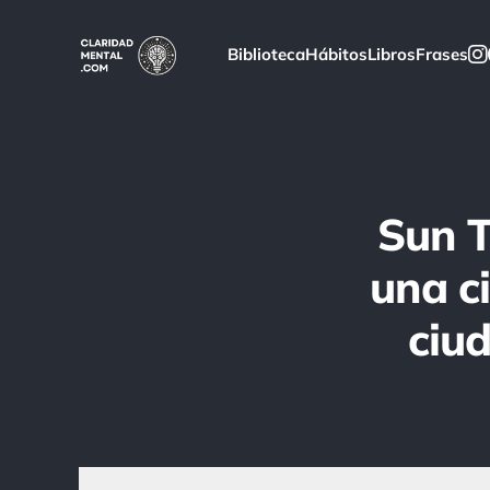
Biblioteca
Hábitos
Libros
Frases
Sun T
una c
ciud