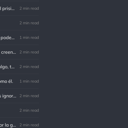
Lewis B. Smedes: Perdonar es liberar a un prisionero y descubrir que el prisionero eras tú
2 min read
2 min read
Gandhi: Un minuto que pasa es irrecuperable. Conociendo esto, ¿cómo podemos malgastar tantas horas?
1 min read
Von Goethe: Nadie está más esclavizado que aquellos que falsamente creen que son libres.
2 min read
Charles F. Kettering: Sigue adelante, y es probable que tropieces con algo, tal vez cuando menos lo esperes. Nunca he escuchado hablar de alguien algu
2 min read
omo él.
1 min read
Richard Cecil: El primer paso hacia el conocimiento es saber que somos ignorantes.
2 min read
2 min read
Norman Schwarzkopf: Cuanto más sudes por la paz, menos sangras por la guerra.
2 min read