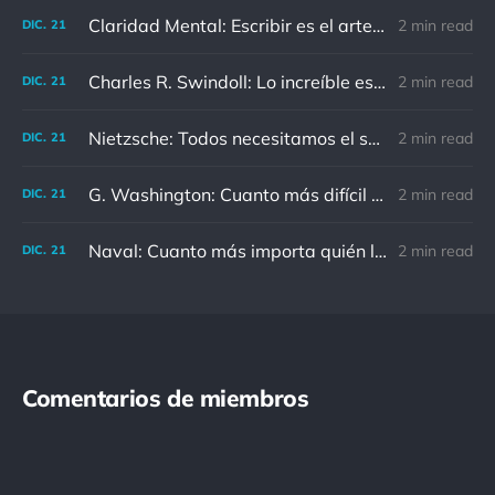
Claridad Mental: Escribir es el arte de calmar y despejar la mente.
2 min read
DIC.
21
Charles R. Swindoll: Lo increíble es que cada día podemos elegir la actitud que adoptaremos.
2 min read
DIC.
21
Nietzsche: Todos necesitamos el sentido de culpa, pero nadie necesita sentirse culpable.
2 min read
DIC.
21
G. Washington: Cuanto más difícil es el conflicto, mayor es el triunfo.
2 min read
DIC.
21
Naval: Cuanto más importa quién lo ha dicho, menos importa en realidad
2 min read
DIC.
21
Comentarios de miembros