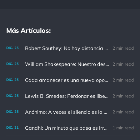
Más Artículos:
Robert Southey: No hay distancia o tiempo que pueda disminuir la amistad de aquellos que están completamente convencidos del valor del otro
2 min read
DIC.
25
William Shakespeare: Nuestro destino está en las estrellas, así que levantemos nuestros ojos al cielo
2 min read
DIC.
25
Cada amanecer es una nueva oportunidad
2 min read
DIC.
25
Lewis B. Smedes: Perdonar es liberar a un prisionero y descubrir que el prisionero eras tú
2 min read
DIC.
25
Anónimo: A veces el silencio es la mejor respuesta
2 min read
DIC.
25
Gandhi: Un minuto que pasa es irrecuperable. Conociendo esto, ¿cómo podemos malgastar tantas horas?
1 min read
DIC.
21