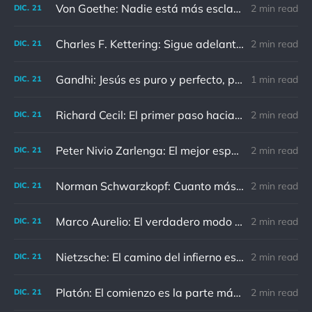
Von Goethe: Nadie está más esclavizado que aquellos que falsamente creen que son libres.
2 min read
DIC.
21
Charles F. Kettering: Sigue adelante, y es probable que tropieces con algo, tal vez cuando menos lo esperes. Nunca he escuchado hablar de alguien algu
2 min read
DIC.
21
Gandhi: Jesús es puro y perfecto, pero vosotros los cristianos no sois como él.
1 min read
DIC.
21
Richard Cecil: El primer paso hacia el conocimiento es saber que somos ignorantes.
2 min read
DIC.
21
Peter Nivio Zarlenga: El mejor espejo es un viejo amigo.
2 min read
DIC.
21
Norman Schwarzkopf: Cuanto más sudes por la paz, menos sangras por la guerra.
2 min read
DIC.
21
Marco Aurelio: El verdadero modo de vengarse de un enemigo es no parecérsele.
2 min read
DIC.
21
Nietzsche: El camino del infierno está asfaltado de buenas intenciones.
2 min read
DIC.
21
Platón: El comienzo es la parte más importante del trabajo
2 min read
DIC.
21