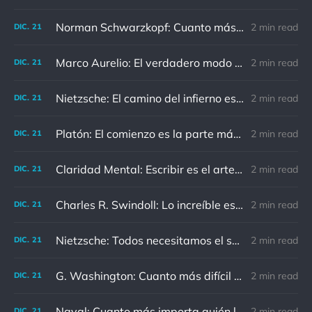
Norman Schwarzkopf: Cuanto más sudes por la paz, menos sangras por la guerra.
2 min read
DIC.
21
Marco Aurelio: El verdadero modo de vengarse de un enemigo es no parecérsele.
2 min read
DIC.
21
Nietzsche: El camino del infierno está asfaltado de buenas intenciones.
2 min read
DIC.
21
Platón: El comienzo es la parte más importante del trabajo
2 min read
DIC.
21
Claridad Mental: Escribir es el arte de calmar y despejar la mente.
2 min read
DIC.
21
Charles R. Swindoll: Lo increíble es que cada día podemos elegir la actitud que adoptaremos.
2 min read
DIC.
21
Nietzsche: Todos necesitamos el sentido de culpa, pero nadie necesita sentirse culpable.
2 min read
DIC.
21
G. Washington: Cuanto más difícil es el conflicto, mayor es el triunfo.
2 min read
DIC.
21
Naval: Cuanto más importa quién lo ha dicho, menos importa en realidad
2 min read
DIC.
21