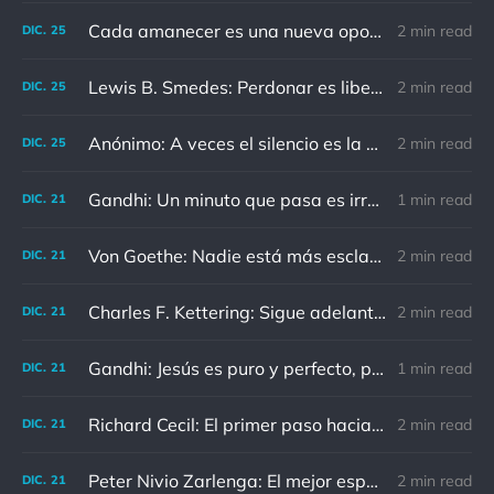
Cada amanecer es una nueva oportunidad
2 min read
DIC.
25
Lewis B. Smedes: Perdonar es liberar a un prisionero y descubrir que el prisionero eras tú
2 min read
DIC.
25
Anónimo: A veces el silencio es la mejor respuesta
2 min read
DIC.
25
Gandhi: Un minuto que pasa es irrecuperable. Conociendo esto, ¿cómo podemos malgastar tantas horas?
1 min read
DIC.
21
Von Goethe: Nadie está más esclavizado que aquellos que falsamente creen que son libres.
2 min read
DIC.
21
Charles F. Kettering: Sigue adelante, y es probable que tropieces con algo, tal vez cuando menos lo esperes. Nunca he escuchado hablar de alguien algu
2 min read
DIC.
21
Gandhi: Jesús es puro y perfecto, pero vosotros los cristianos no sois como él.
1 min read
DIC.
21
Richard Cecil: El primer paso hacia el conocimiento es saber que somos ignorantes.
2 min read
DIC.
21
Peter Nivio Zarlenga: El mejor espejo es un viejo amigo.
2 min read
DIC.
21