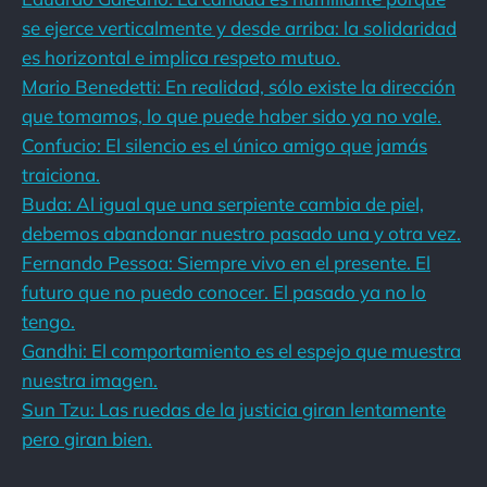
se ejerce verticalmente y desde arriba: la solidaridad
es horizontal e implica respeto mutuo.
Mario Benedetti: En realidad, sólo existe la dirección
que tomamos, lo que puede haber sido ya no vale.
Confucio: El silencio es el único amigo que jamás
traiciona.
Buda: Al igual que una serpiente cambia de piel,
debemos abandonar nuestro pasado una y otra vez.
Fernando Pessoa: Siempre vivo en el presente. El
futuro que no puedo conocer. El pasado ya no lo
tengo.
Gandhi: El comportamiento es el espejo que muestra
nuestra imagen.
Sun Tzu: Las ruedas de la justicia giran lentamente
pero giran bien.