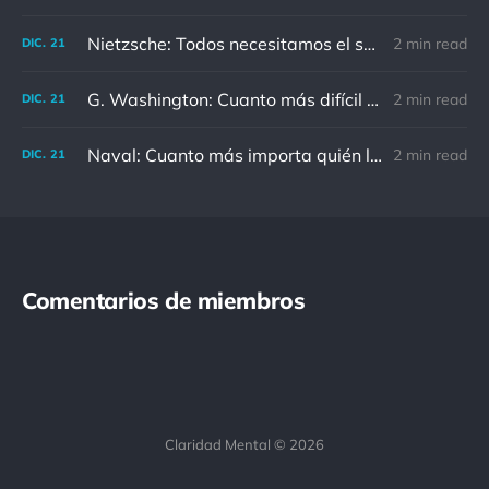
Nietzsche: Todos necesitamos el sentido de culpa, pero nadie necesita sentirse culpable.
2 min read
DIC.
21
G. Washington: Cuanto más difícil es el conflicto, mayor es el triunfo.
2 min read
DIC.
21
Naval: Cuanto más importa quién lo ha dicho, menos importa en realidad
2 min read
DIC.
21
Comentarios de miembros
Claridad Mental © 2026