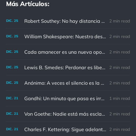
Más Artículos:
Robert Southey: No hay distancia o tiempo que pueda disminuir la amistad de aquellos que están completamente convencidos del valor del otro
2 min read
DIC.
25
William Shakespeare: Nuestro destino está en las estrellas, así que levantemos nuestros ojos al cielo
2 min read
DIC.
25
Cada amanecer es una nueva oportunidad
2 min read
DIC.
25
Lewis B. Smedes: Perdonar es liberar a un prisionero y descubrir que el prisionero eras tú
2 min read
DIC.
25
Anónimo: A veces el silencio es la mejor respuesta
2 min read
DIC.
25
Gandhi: Un minuto que pasa es irrecuperable. Conociendo esto, ¿cómo podemos malgastar tantas horas?
1 min read
DIC.
21
Von Goethe: Nadie está más esclavizado que aquellos que falsamente creen que son libres.
2 min read
DIC.
21
Charles F. Kettering: Sigue adelante, y es probable que tropieces con algo, tal vez cuando menos lo esperes. Nunca he escuchado hablar de alguien algu
2 min read
DIC.
21