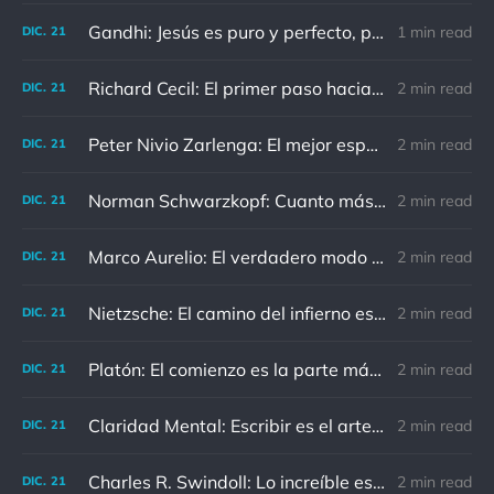
Gandhi: Jesús es puro y perfecto, pero vosotros los cristianos no sois como él.
1 min read
DIC.
21
Richard Cecil: El primer paso hacia el conocimiento es saber que somos ignorantes.
2 min read
DIC.
21
Peter Nivio Zarlenga: El mejor espejo es un viejo amigo.
2 min read
DIC.
21
Norman Schwarzkopf: Cuanto más sudes por la paz, menos sangras por la guerra.
2 min read
DIC.
21
Marco Aurelio: El verdadero modo de vengarse de un enemigo es no parecérsele.
2 min read
DIC.
21
Nietzsche: El camino del infierno está asfaltado de buenas intenciones.
2 min read
DIC.
21
Platón: El comienzo es la parte más importante del trabajo
2 min read
DIC.
21
Claridad Mental: Escribir es el arte de calmar y despejar la mente.
2 min read
DIC.
21
Charles R. Swindoll: Lo increíble es que cada día podemos elegir la actitud que adoptaremos.
2 min read
DIC.
21