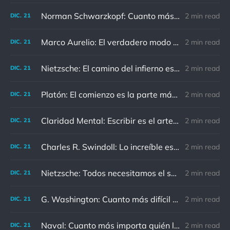
Norman Schwarzkopf: Cuanto más sudes por la paz, menos sangras por la guerra.
2 min read
DIC.
21
Marco Aurelio: El verdadero modo de vengarse de un enemigo es no parecérsele.
2 min read
DIC.
21
Nietzsche: El camino del infierno está asfaltado de buenas intenciones.
2 min read
DIC.
21
Platón: El comienzo es la parte más importante del trabajo
2 min read
DIC.
21
Claridad Mental: Escribir es el arte de calmar y despejar la mente.
2 min read
DIC.
21
Charles R. Swindoll: Lo increíble es que cada día podemos elegir la actitud que adoptaremos.
2 min read
DIC.
21
Nietzsche: Todos necesitamos el sentido de culpa, pero nadie necesita sentirse culpable.
2 min read
DIC.
21
G. Washington: Cuanto más difícil es el conflicto, mayor es el triunfo.
2 min read
DIC.
21
Naval: Cuanto más importa quién lo ha dicho, menos importa en realidad
2 min read
DIC.
21