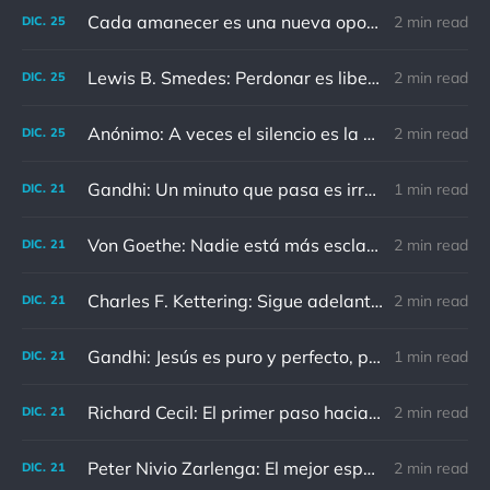
Cada amanecer es una nueva oportunidad
2 min read
DIC.
25
Lewis B. Smedes: Perdonar es liberar a un prisionero y descubrir que el prisionero eras tú
2 min read
DIC.
25
Anónimo: A veces el silencio es la mejor respuesta
2 min read
DIC.
25
Gandhi: Un minuto que pasa es irrecuperable. Conociendo esto, ¿cómo podemos malgastar tantas horas?
1 min read
DIC.
21
Von Goethe: Nadie está más esclavizado que aquellos que falsamente creen que son libres.
2 min read
DIC.
21
Charles F. Kettering: Sigue adelante, y es probable que tropieces con algo, tal vez cuando menos lo esperes. Nunca he escuchado hablar de alguien algu
2 min read
DIC.
21
Gandhi: Jesús es puro y perfecto, pero vosotros los cristianos no sois como él.
1 min read
DIC.
21
Richard Cecil: El primer paso hacia el conocimiento es saber que somos ignorantes.
2 min read
DIC.
21
Peter Nivio Zarlenga: El mejor espejo es un viejo amigo.
2 min read
DIC.
21