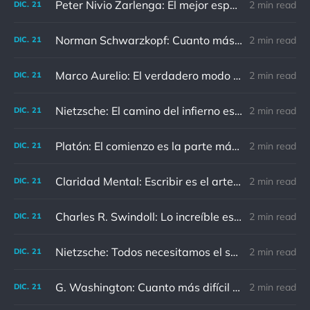
Peter Nivio Zarlenga: El mejor espejo es un viejo amigo.
2 min read
DIC.
21
Norman Schwarzkopf: Cuanto más sudes por la paz, menos sangras por la guerra.
2 min read
DIC.
21
Marco Aurelio: El verdadero modo de vengarse de un enemigo es no parecérsele.
2 min read
DIC.
21
Nietzsche: El camino del infierno está asfaltado de buenas intenciones.
2 min read
DIC.
21
Platón: El comienzo es la parte más importante del trabajo
2 min read
DIC.
21
Claridad Mental: Escribir es el arte de calmar y despejar la mente.
2 min read
DIC.
21
Charles R. Swindoll: Lo increíble es que cada día podemos elegir la actitud que adoptaremos.
2 min read
DIC.
21
Nietzsche: Todos necesitamos el sentido de culpa, pero nadie necesita sentirse culpable.
2 min read
DIC.
21
G. Washington: Cuanto más difícil es el conflicto, mayor es el triunfo.
2 min read
DIC.
21