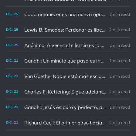
Cada amanecer es una nueva oportunidad
2 min read
DIC.
25
Lewis B. Smedes: Perdonar es liberar a un prisionero y descubrir que el prisionero eras tú
2 min read
DIC.
25
Anónimo: A veces el silencio es la mejor respuesta
2 min read
DIC.
25
Gandhi: Un minuto que pasa es irrecuperable. Conociendo esto, ¿cómo podemos malgastar tantas horas?
1 min read
DIC.
21
Von Goethe: Nadie está más esclavizado que aquellos que falsamente creen que son libres.
2 min read
DIC.
21
Charles F. Kettering: Sigue adelante, y es probable que tropieces con algo, tal vez cuando menos lo esperes. Nunca he escuchado hablar de alguien algu
2 min read
DIC.
21
Gandhi: Jesús es puro y perfecto, pero vosotros los cristianos no sois como él.
1 min read
DIC.
21
Richard Cecil: El primer paso hacia el conocimiento es saber que somos ignorantes.
2 min read
DIC.
21