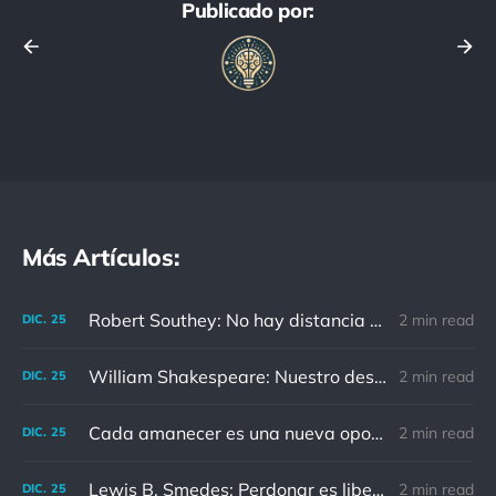
Publicado por:
Más Artículos:
Robert Southey: No hay distancia o tiempo que pueda disminuir la amistad de aquellos que están completamente convencidos del valor del otro
2 min read
DIC.
25
William Shakespeare: Nuestro destino está en las estrellas, así que levantemos nuestros ojos al cielo
2 min read
DIC.
25
Cada amanecer es una nueva oportunidad
2 min read
DIC.
25
Lewis B. Smedes: Perdonar es liberar a un prisionero y descubrir que el prisionero eras tú
2 min read
DIC.
25