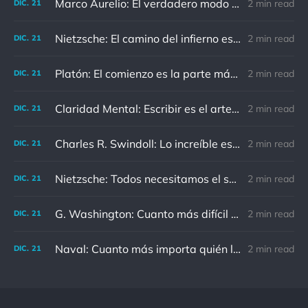
Marco Aurelio: El verdadero modo de vengarse de un enemigo es no parecérsele.
2 min read
DIC.
21
Nietzsche: El camino del infierno está asfaltado de buenas intenciones.
2 min read
DIC.
21
Platón: El comienzo es la parte más importante del trabajo
2 min read
DIC.
21
Claridad Mental: Escribir es el arte de calmar y despejar la mente.
2 min read
DIC.
21
Charles R. Swindoll: Lo increíble es que cada día podemos elegir la actitud que adoptaremos.
2 min read
DIC.
21
Nietzsche: Todos necesitamos el sentido de culpa, pero nadie necesita sentirse culpable.
2 min read
DIC.
21
G. Washington: Cuanto más difícil es el conflicto, mayor es el triunfo.
2 min read
DIC.
21
Naval: Cuanto más importa quién lo ha dicho, menos importa en realidad
2 min read
DIC.
21