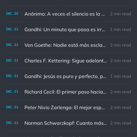
Anónimo: A veces el silencio es la mejor respuesta
2 min read
DIC.
25
Gandhi: Un minuto que pasa es irrecuperable. Conociendo esto, ¿cómo podemos malgastar tantas horas?
1 min read
DIC.
21
Von Goethe: Nadie está más esclavizado que aquellos que falsamente creen que son libres.
2 min read
DIC.
21
Charles F. Kettering: Sigue adelante, y es probable que tropieces con algo, tal vez cuando menos lo esperes. Nunca he escuchado hablar de alguien algu
2 min read
DIC.
21
Gandhi: Jesús es puro y perfecto, pero vosotros los cristianos no sois como él.
1 min read
DIC.
21
Richard Cecil: El primer paso hacia el conocimiento es saber que somos ignorantes.
2 min read
DIC.
21
Peter Nivio Zarlenga: El mejor espejo es un viejo amigo.
2 min read
DIC.
21
Norman Schwarzkopf: Cuanto más sudes por la paz, menos sangras por la guerra.
2 min read
DIC.
21