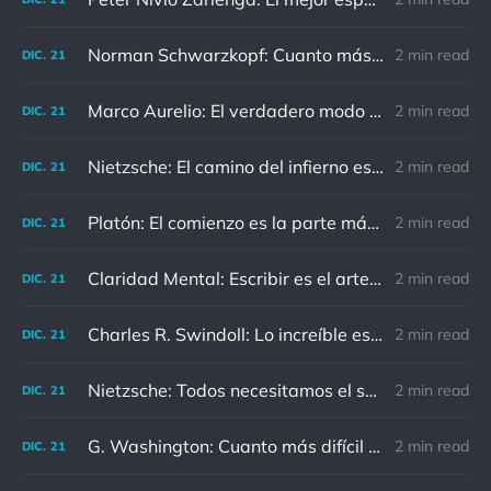
Norman Schwarzkopf: Cuanto más sudes por la paz, menos sangras por la guerra.
2 min read
DIC.
21
Marco Aurelio: El verdadero modo de vengarse de un enemigo es no parecérsele.
2 min read
DIC.
21
Nietzsche: El camino del infierno está asfaltado de buenas intenciones.
2 min read
DIC.
21
Platón: El comienzo es la parte más importante del trabajo
2 min read
DIC.
21
Claridad Mental: Escribir es el arte de calmar y despejar la mente.
2 min read
DIC.
21
Charles R. Swindoll: Lo increíble es que cada día podemos elegir la actitud que adoptaremos.
2 min read
DIC.
21
Nietzsche: Todos necesitamos el sentido de culpa, pero nadie necesita sentirse culpable.
2 min read
DIC.
21
G. Washington: Cuanto más difícil es el conflicto, mayor es el triunfo.
2 min read
DIC.
21