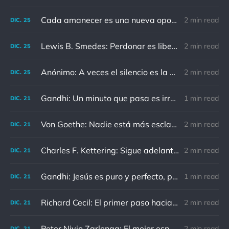
Cada amanecer es una nueva oportunidad
2 min read
DIC.
25
Lewis B. Smedes: Perdonar es liberar a un prisionero y descubrir que el prisionero eras tú
2 min read
DIC.
25
Anónimo: A veces el silencio es la mejor respuesta
2 min read
DIC.
25
Gandhi: Un minuto que pasa es irrecuperable. Conociendo esto, ¿cómo podemos malgastar tantas horas?
1 min read
DIC.
21
Von Goethe: Nadie está más esclavizado que aquellos que falsamente creen que son libres.
2 min read
DIC.
21
Charles F. Kettering: Sigue adelante, y es probable que tropieces con algo, tal vez cuando menos lo esperes. Nunca he escuchado hablar de alguien algu
2 min read
DIC.
21
Gandhi: Jesús es puro y perfecto, pero vosotros los cristianos no sois como él.
1 min read
DIC.
21
Richard Cecil: El primer paso hacia el conocimiento es saber que somos ignorantes.
2 min read
DIC.
21
Peter Nivio Zarlenga: El mejor espejo es un viejo amigo.
2 min read
DIC.
21