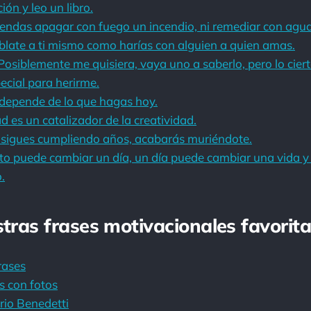
ión y leo un libro.
tendas apagar con fuego un incendio, ni remediar con agu
late a ti mismo como harías con alguien a quien amas.
Posiblemente me quisiera, vaya uno a saberlo, pero lo ciert
ecial para herirme.
 depende de lo que hagas hoy.
d es un catalizador de la creatividad.
 sigues cumpliendo años, acabarás muriéndote.
 puede cambiar un día, un día puede cambiar una vida y
.
stras frases motivacionales favorita
rases
s con fotos
rio Benedetti