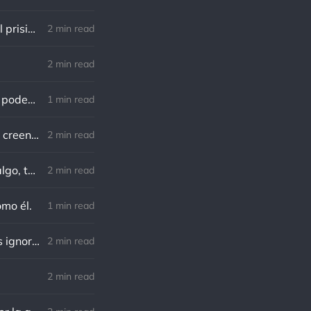
Lewis B. Smedes: Perdonar es liberar a un prisionero y descubrir que el prisionero eras tú
2 min read
2 min read
Gandhi: Un minuto que pasa es irrecuperable. Conociendo esto, ¿cómo podemos malgastar tantas horas?
1 min read
Von Goethe: Nadie está más esclavizado que aquellos que falsamente creen que son libres.
2 min read
Charles F. Kettering: Sigue adelante, y es probable que tropieces con algo, tal vez cuando menos lo esperes. Nunca he escuchado hablar de alguien algu
2 min read
omo él.
1 min read
Richard Cecil: El primer paso hacia el conocimiento es saber que somos ignorantes.
2 min read
2 min read