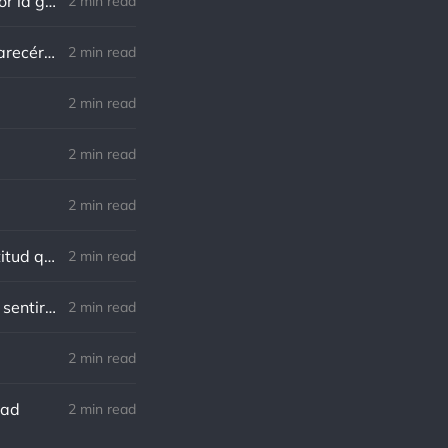
Norman Schwarzkopf: Cuanto más sudes por la paz, menos sangras por la guerra.
2 min read
Marco Aurelio: El verdadero modo de vengarse de un enemigo es no parecérsele.
2 min read
.
2 min read
2 min read
2 min read
Charles R. Swindoll: Lo increíble es que cada día podemos elegir la actitud que adoptaremos.
2 min read
Nietzsche: Todos necesitamos el sentido de culpa, pero nadie necesita sentirse culpable.
2 min read
2 min read
dad
2 min read