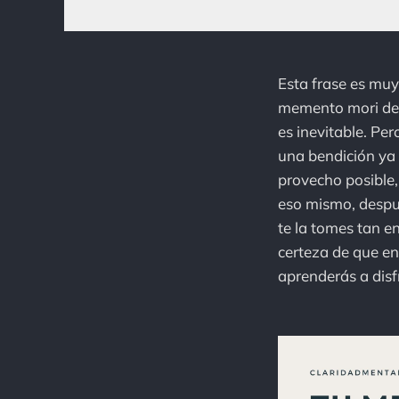
Esta frase es muy
memento mori de M
es inevitable. Pe
una bendición ya 
provecho posible
eso mismo, despué
te la tomes tan en
certeza de que e
aprenderás a disf