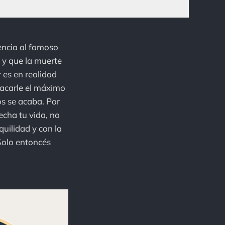
encia al famoso
 y que la muerte
 es en realidad
sacarle el máximo
s se acaba. Por
echa tu vida, no
quilidad y con la
Solo entoncés