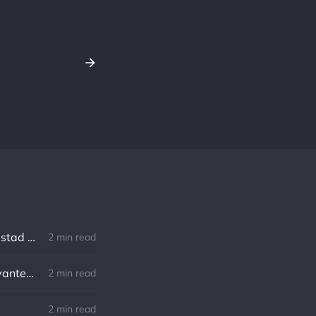
Robert Southey: No hay distancia o tiempo que pueda disminuir la amistad de aquellos que están completamente convencidos del valor del otro
2 min read
William Shakespeare: Nuestro destino está en las estrellas, así que levantemos nuestros ojos al cielo
2 min read
2 min read