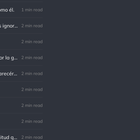
omo él.
1 min read
Richard Cecil: El primer paso hacia el conocimiento es saber que somos ignorantes.
2 min read
2 min read
Norman Schwarzkopf: Cuanto más sudes por la paz, menos sangras por la guerra.
2 min read
Marco Aurelio: El verdadero modo de vengarse de un enemigo es no parecérsele.
2 min read
.
2 min read
2 min read
2 min read
Charles R. Swindoll: Lo increíble es que cada día podemos elegir la actitud que adoptaremos.
2 min read