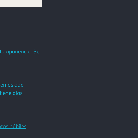
tu apariencia. Se
 demasiado
iene alas.
.
otos hábiles