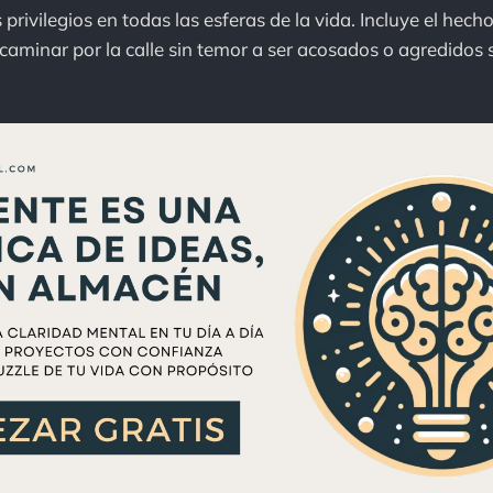
 privilegios en todas las esferas de la vida. Incluye el hech
aminar por la calle sin temor a ser acosados o agredidos