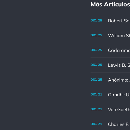
Más Artículos
DIC.
25
DIC.
25
Cada aman
DIC.
25
DIC.
25
Anónimo: A
DIC.
25
DIC.
21
DIC.
21
DIC.
21