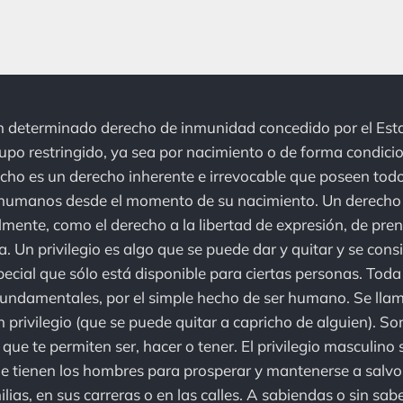
un determinado derecho de inmunidad concedido por el Est
upo restringido, ya sea por nacimiento o de forma condicio
echo es un derecho inherente e irrevocable que poseen tod
s humanos desde el momento de su nacimiento. Un derecho 
mente, como el derecho a la libertad de expresión, de prens
a. Un privilegio es algo que se puede dar y quitar y se con
ecial que sólo está disponible para ciertas personas. Toda
fundamentales, por el simple hecho de ser humano. Se lla
privilegio (que se puede quitar a capricho de alguien). S
ue te permiten ser, hacer o tener. El privilegio masculino s
 tienen los hombres para prosperar y mantenerse a salvo 
lias, en sus carreras o en las calles. A sabiendas o sin sab