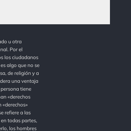
ado u otra
nal. Por el
os los ciudadanos
es algo que no se
a, de religión y a
sidera una ventaja
 persona tiene
man «derechos
on «derechos»
e refiere a las
en todas partes,
erlo, los hombres