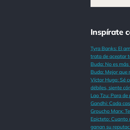
Inspírate 
Tyra Banks: El am
trata de aceptar 
Buda: No es más r
Buda: Mejor que m
Víctor Hugo: Sé 
débiles, siente c
Lao Tzu: Para de
Gandhi: Cada casa
Groucho Marx: Teng
Epicteto: Cuanto 
ganan su reputaci