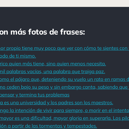
con más fotos de frases:
or propio tiene muy poco que ver con cómo te sientes con 
todo de ti mismo.
ico quien más tiene, sino quien menos necesita.
il palabras vacías, una palabra que traiga paz.
como el pájaro que, deteniendo su vuelo un rato en ramas
ómo ceden bajo su peso y sin embargo canta, sabiendo que t
 pensar y termina tus problemas
 es una universidad y los padres son los maestros.
o la intención de vivir para siempre, o morir en el intento
mayor es una dificultad, mayor gloria en superarla. Los pil
ón a partir de las tormentas y tempestades.