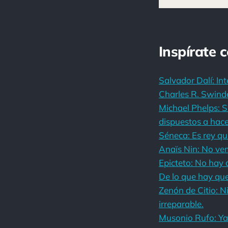
Inspírate 
Salvador Dalí: Int
Charles R. Swindo
Michael Phelps: S
dispuestos a hace
Séneca: Es rey qu
Anaïs Nin: No vem
Epicteto: No hay q
De lo que hay que
Zenón de Citio: N
irreparable.
Musonio Rufo: Ya 