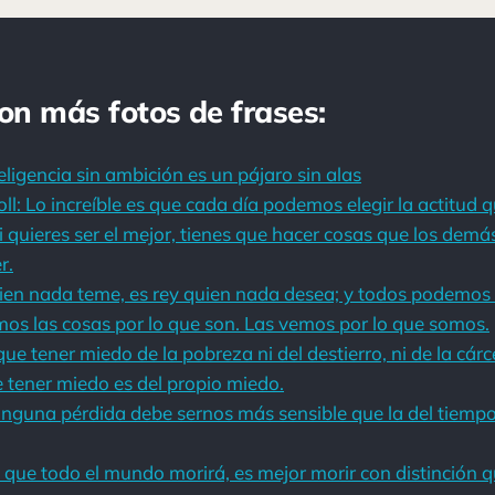
con más fotos de frases:
eligencia sin ambición es un pájaro sin alas
ll: Lo increíble es que cada día podemos elegir la actitud
i quieres ser el mejor, tienes que hacer cosas que los demá
r.
ien nada teme, es rey quien nada desea; y todos podemos 
os las cosas por lo que son. Las vemos por lo que somos.
ue tener miedo de la pobreza ni del destierro, ni de la cárce
 tener miedo es del propio miedo.
inguna pérdida debe sernos más sensible que la del tiempo
que todo el mundo morirá, es mejor morir con distinción q