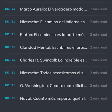
Marco Aurelio: El verdadero modo de vengarse de un enemigo es no parecérsele.
2 min read
DIC.
21
Nietzsche: El camino del infierno está asfaltado de buenas intenciones.
2 min read
DIC.
21
Platón: El comienzo es la parte más importante del trabajo
2 min read
DIC.
21
Claridad Mental: Escribir es el arte de calmar y despejar la mente.
2 min read
DIC.
21
Charles R. Swindoll: Lo increíble es que cada día podemos elegir la actitud que adoptaremos.
2 min read
DIC.
21
Nietzsche: Todos necesitamos el sentido de culpa, pero nadie necesita sentirse culpable.
2 min read
DIC.
21
G. Washington: Cuanto más difícil es el conflicto, mayor es el triunfo.
2 min read
DIC.
21
Naval: Cuanto más importa quién lo ha dicho, menos importa en realidad
2 min read
DIC.
21