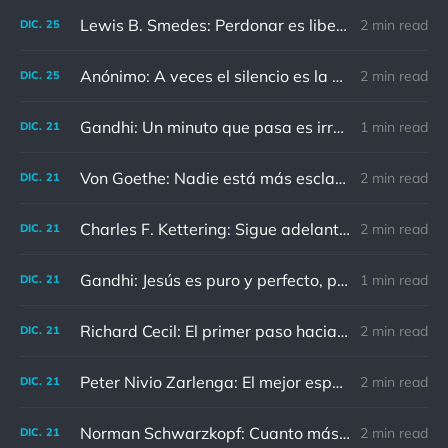
Lewis B. Smedes: Perdonar es liberar a un prisionero y descubrir que el prisionero eras tú
2 min read
DIC.
25
Anónimo: A veces el silencio es la mejor respuesta
2 min read
DIC.
25
Gandhi: Un minuto que pasa es irrecuperable. Conociendo esto, ¿cómo podemos malgastar tantas horas?
1 min read
DIC.
21
Von Goethe: Nadie está más esclavizado que aquellos que falsamente creen que son libres.
2 min read
DIC.
21
Charles F. Kettering: Sigue adelante, y es probable que tropieces con algo, tal vez cuando menos lo esperes. Nunca he escuchado hablar de alguien algu
2 min read
DIC.
21
Gandhi: Jesús es puro y perfecto, pero vosotros los cristianos no sois como él.
1 min read
DIC.
21
Richard Cecil: El primer paso hacia el conocimiento es saber que somos ignorantes.
2 min read
DIC.
21
Peter Nivio Zarlenga: El mejor espejo es un viejo amigo.
2 min read
DIC.
21
Norman Schwarzkopf: Cuanto más sudes por la paz, menos sangras por la guerra.
2 min read
DIC.
21