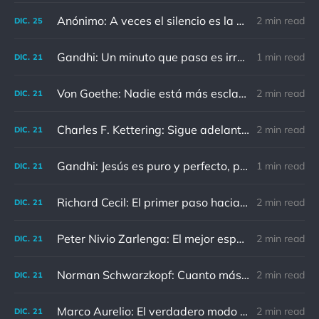
Anónimo: A veces el silencio es la mejor respuesta
2 min read
DIC.
25
Gandhi: Un minuto que pasa es irrecuperable. Conociendo esto, ¿cómo podemos malgastar tantas horas?
1 min read
DIC.
21
Von Goethe: Nadie está más esclavizado que aquellos que falsamente creen que son libres.
2 min read
DIC.
21
Charles F. Kettering: Sigue adelante, y es probable que tropieces con algo, tal vez cuando menos lo esperes. Nunca he escuchado hablar de alguien algu
2 min read
DIC.
21
Gandhi: Jesús es puro y perfecto, pero vosotros los cristianos no sois como él.
1 min read
DIC.
21
Richard Cecil: El primer paso hacia el conocimiento es saber que somos ignorantes.
2 min read
DIC.
21
Peter Nivio Zarlenga: El mejor espejo es un viejo amigo.
2 min read
DIC.
21
Norman Schwarzkopf: Cuanto más sudes por la paz, menos sangras por la guerra.
2 min read
DIC.
21
Marco Aurelio: El verdadero modo de vengarse de un enemigo es no parecérsele.
2 min read
DIC.
21