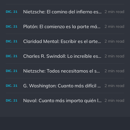
Nietzsche: El camino del infierno está asfaltado de buenas intenciones.
2 min read
DIC.
21
Platón: El comienzo es la parte más importante del trabajo
2 min read
DIC.
21
Claridad Mental: Escribir es el arte de calmar y despejar la mente.
2 min read
DIC.
21
Charles R. Swindoll: Lo increíble es que cada día podemos elegir la actitud que adoptaremos.
2 min read
DIC.
21
Nietzsche: Todos necesitamos el sentido de culpa, pero nadie necesita sentirse culpable.
2 min read
DIC.
21
G. Washington: Cuanto más difícil es el conflicto, mayor es el triunfo.
2 min read
DIC.
21
Naval: Cuanto más importa quién lo ha dicho, menos importa en realidad
2 min read
DIC.
21