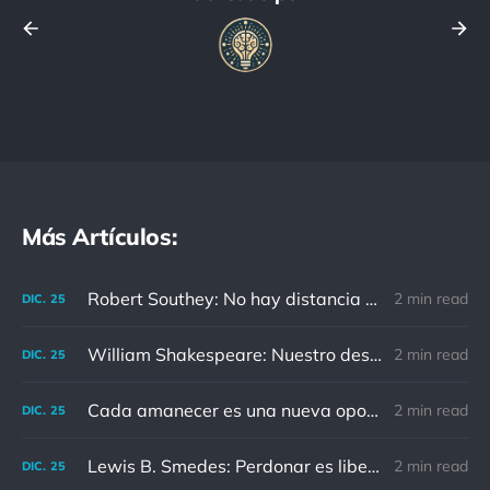
Más Artículos:
Robert Southey: No hay distancia o tiempo que pueda disminuir la amistad de aquellos que están completamente convencidos del valor del otro
2 min read
DIC.
25
William Shakespeare: Nuestro destino está en las estrellas, así que levantemos nuestros ojos al cielo
2 min read
DIC.
25
Cada amanecer es una nueva oportunidad
2 min read
DIC.
25
Lewis B. Smedes: Perdonar es liberar a un prisionero y descubrir que el prisionero eras tú
2 min read
DIC.
25