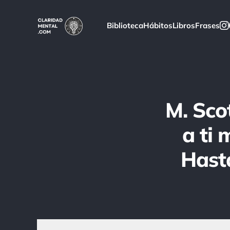
Biblioteca
Hábitos
Libros
Frases
M. Sco
a ti 
Hasta