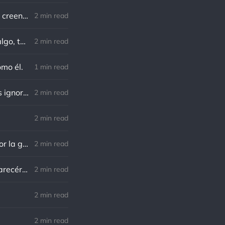
Von Goethe: Nadie está más esclavizado que aquellos que falsamente creen que son libres.
2 min read
Charles F. Kettering: Sigue adelante, y es probable que tropieces con algo, tal vez cuando menos lo esperes. Nunca he escuchado hablar de alguien algu
2 min read
omo él.
1 min read
Richard Cecil: El primer paso hacia el conocimiento es saber que somos ignorantes.
2 min read
2 min read
Norman Schwarzkopf: Cuanto más sudes por la paz, menos sangras por la guerra.
2 min read
Marco Aurelio: El verdadero modo de vengarse de un enemigo es no parecérsele.
2 min read
.
2 min read
2 min read