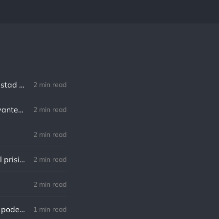
Robert Southey: No hay distancia o tiempo que pueda disminuir la amistad de aquellos que están completamente convencidos del valor del otro
2 min read
William Shakespeare: Nuestro destino está en las estrellas, así que levantemos nuestros ojos al cielo
2 min read
2 min read
Lewis B. Smedes: Perdonar es liberar a un prisionero y descubrir que el prisionero eras tú
2 min read
2 min read
Gandhi: Un minuto que pasa es irrecuperable. Conociendo esto, ¿cómo podemos malgastar tantas horas?
1 min read