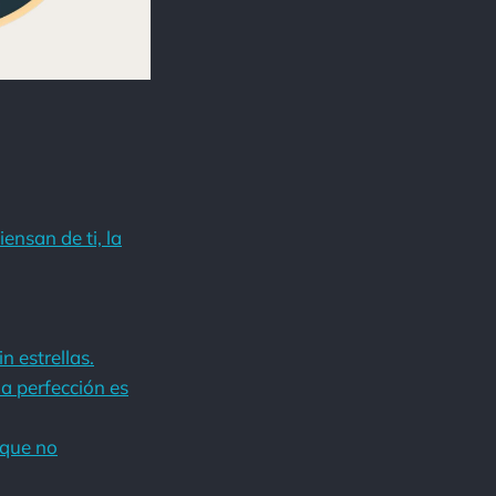
ensan de ti, la
n estrellas.
la perfección es
 que no