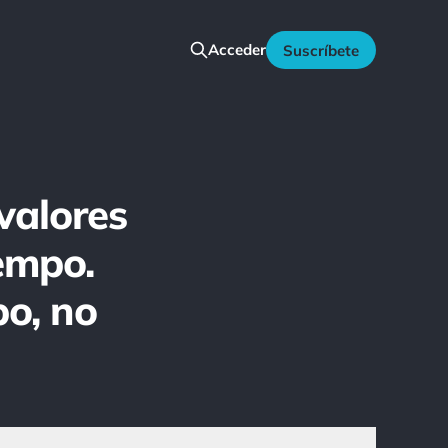
Acceder
Suscríbete
valores
iempo.
po, no