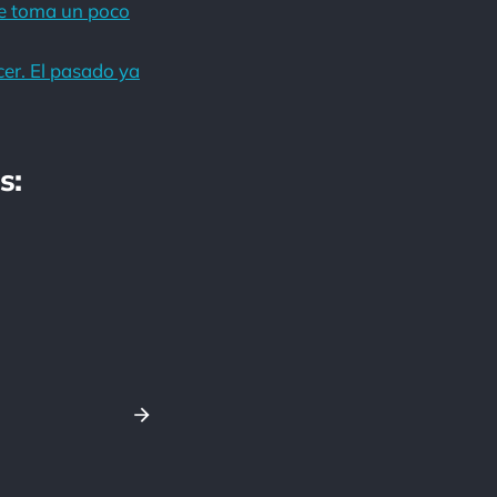
ble toma un poco
er. El pasado ya
s: