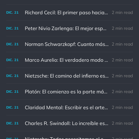
Richard Cecil: El primer paso hacia el conocimiento es saber que somos ignorantes.
2 min read
DIC.
21
Peter Nivio Zarlenga: El mejor espejo es un viejo amigo.
2 min read
DIC.
21
Norman Schwarzkopf: Cuanto más sudes por la paz, menos sangras por la guerra.
2 min read
DIC.
21
Marco Aurelio: El verdadero modo de vengarse de un enemigo es no parecérsele.
2 min read
DIC.
21
Nietzsche: El camino del infierno está asfaltado de buenas intenciones.
2 min read
DIC.
21
Platón: El comienzo es la parte más importante del trabajo
2 min read
DIC.
21
Claridad Mental: Escribir es el arte de calmar y despejar la mente.
2 min read
DIC.
21
Charles R. Swindoll: Lo increíble es que cada día podemos elegir la actitud que adoptaremos.
2 min read
DIC.
21
DIC.
21