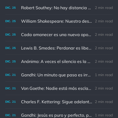
Robert Southey: No hay distancia o tiempo que pueda disminuir la amistad de aquellos que están completamente convencidos del valor del otro
2 min read
DIC.
25
William Shakespeare: Nuestro destino está en las estrellas, así que levantemos nuestros ojos al cielo
2 min read
DIC.
25
Cada amanecer es una nueva oportunidad
2 min read
DIC.
25
Lewis B. Smedes: Perdonar es liberar a un prisionero y descubrir que el prisionero eras tú
2 min read
DIC.
25
Anónimo: A veces el silencio es la mejor respuesta
2 min read
DIC.
25
Gandhi: Un minuto que pasa es irrecuperable. Conociendo esto, ¿cómo podemos malgastar tantas horas?
1 min read
DIC.
21
Von Goethe: Nadie está más esclavizado que aquellos que falsamente creen que son libres.
2 min read
DIC.
21
Charles F. Kettering: Sigue adelante, y es probable que tropieces con algo, tal vez cuando menos lo esperes. Nunca he escuchado hablar de alguien algu
2 min read
DIC.
21
Gandhi: Jesús es puro y perfecto, pero vosotros los cristianos no sois como él.
1 min read
DIC.
21