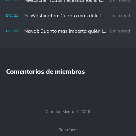
Nietzsche: Todos necesitamos el sentido de culpa, pero nadie necesita sentirse culpable.
2 min read
G. Washington: Cuanto más difícil es el conflicto, mayor es el triunfo.
2 min read
DIC.
21
Naval: Cuanto más importa quién lo ha dicho, menos importa en realidad
2 min read
DIC.
21
Comentarios de miembros
Claridad Mental © 2026
Suscríbete