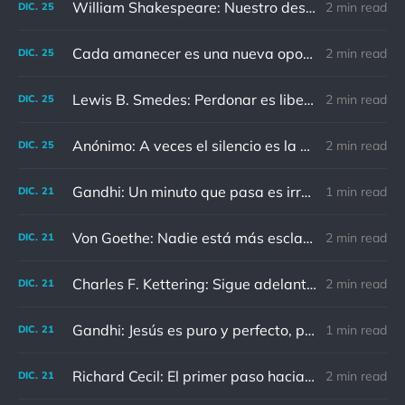
William Shakespeare: Nuestro destino está en las estrellas, así que levantemos nuestros ojos al cielo
2 min read
DIC.
25
Cada amanecer es una nueva oportunidad
2 min read
DIC.
25
Lewis B. Smedes: Perdonar es liberar a un prisionero y descubrir que el prisionero eras tú
2 min read
DIC.
25
Anónimo: A veces el silencio es la mejor respuesta
2 min read
DIC.
25
Gandhi: Un minuto que pasa es irrecuperable. Conociendo esto, ¿cómo podemos malgastar tantas horas?
1 min read
DIC.
21
Von Goethe: Nadie está más esclavizado que aquellos que falsamente creen que son libres.
2 min read
DIC.
21
Charles F. Kettering: Sigue adelante, y es probable que tropieces con algo, tal vez cuando menos lo esperes. Nunca he escuchado hablar de alguien algu
2 min read
DIC.
21
Gandhi: Jesús es puro y perfecto, pero vosotros los cristianos no sois como él.
1 min read
DIC.
21
Richard Cecil: El primer paso hacia el conocimiento es saber que somos ignorantes.
2 min read
DIC.
21