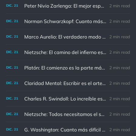
Peter Nivio Zarlenga: El mejor espejo es un viejo amigo.
2 min read
DIC.
21
Norman Schwarzkopf: Cuanto más sudes por la paz, menos sangras por la guerra.
2 min read
DIC.
21
Marco Aurelio: El verdadero modo de vengarse de un enemigo es no parecérsele.
2 min read
DIC.
21
Nietzsche: El camino del infierno está asfaltado de buenas intenciones.
2 min read
DIC.
21
Platón: El comienzo es la parte más importante del trabajo
2 min read
DIC.
21
Claridad Mental: Escribir es el arte de calmar y despejar la mente.
2 min read
DIC.
21
Charles R. Swindoll: Lo increíble es que cada día podemos elegir la actitud que adoptaremos.
2 min read
DIC.
21
Nietzsche: Todos necesitamos el sentido de culpa, pero nadie necesita sentirse culpable.
2 min read
DIC.
21
G. Washington: Cuanto más difícil es el conflicto, mayor es el triunfo.
2 min read
DIC.
21