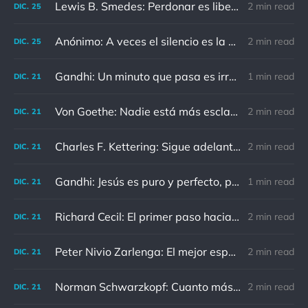
Lewis B. Smedes: Perdonar es liberar a un prisionero y descubrir que el prisionero eras tú
2 min read
DIC.
25
Anónimo: A veces el silencio es la mejor respuesta
2 min read
DIC.
25
Gandhi: Un minuto que pasa es irrecuperable. Conociendo esto, ¿cómo podemos malgastar tantas horas?
1 min read
DIC.
21
Von Goethe: Nadie está más esclavizado que aquellos que falsamente creen que son libres.
2 min read
DIC.
21
Charles F. Kettering: Sigue adelante, y es probable que tropieces con algo, tal vez cuando menos lo esperes. Nunca he escuchado hablar de alguien algu
2 min read
DIC.
21
Gandhi: Jesús es puro y perfecto, pero vosotros los cristianos no sois como él.
1 min read
DIC.
21
Richard Cecil: El primer paso hacia el conocimiento es saber que somos ignorantes.
2 min read
DIC.
21
Peter Nivio Zarlenga: El mejor espejo es un viejo amigo.
2 min read
DIC.
21
Norman Schwarzkopf: Cuanto más sudes por la paz, menos sangras por la guerra.
2 min read
DIC.
21