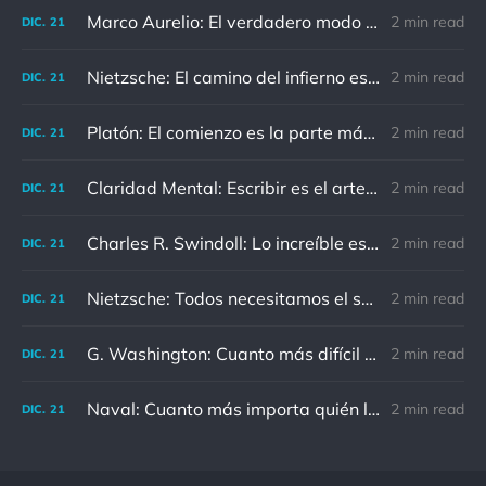
Marco Aurelio: El verdadero modo de vengarse de un enemigo es no parecérsele.
2 min read
DIC.
21
Nietzsche: El camino del infierno está asfaltado de buenas intenciones.
2 min read
DIC.
21
Platón: El comienzo es la parte más importante del trabajo
2 min read
DIC.
21
Claridad Mental: Escribir es el arte de calmar y despejar la mente.
2 min read
DIC.
21
Charles R. Swindoll: Lo increíble es que cada día podemos elegir la actitud que adoptaremos.
2 min read
DIC.
21
Nietzsche: Todos necesitamos el sentido de culpa, pero nadie necesita sentirse culpable.
2 min read
DIC.
21
G. Washington: Cuanto más difícil es el conflicto, mayor es el triunfo.
2 min read
DIC.
21
Naval: Cuanto más importa quién lo ha dicho, menos importa en realidad
2 min read
DIC.
21