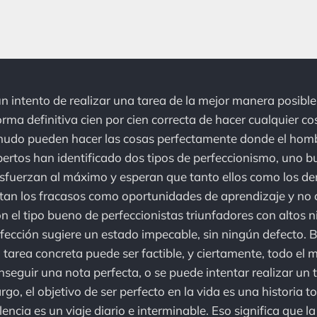
un intento de realizar una tarea de la mejor manera posible
orma definitiva cien por cien correcta de hacer cualquier co
nudo pueden hacer las cosas perfectamente donde el homb
pertos han identificado dos tipos de perfeccionismo, uno b
esfuerzan al máximo y esperan que tanto ellos como los d
atan los fracasos como oportunidades de aprendizaje y no
on el tipo bueno de perfeccionistas triunfadores con altos n
rfección sugiere un estado impecable, sin ningún defecto. B
 tarea concreta puede ser factible, y ciertamente, todo e
nseguir una nota perfecta, o se puede intentar realizar un 
go, el objetivo de ser perfecto en la vida es una historia 
lencia es un viaje diario e interminable. Eso significa que 