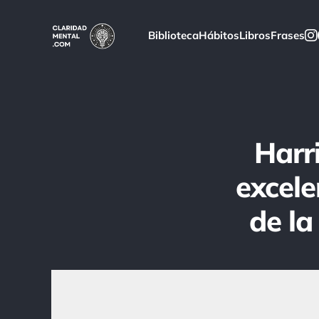
Biblioteca
Hábitos
Libros
Frases
Harr
excele
de la