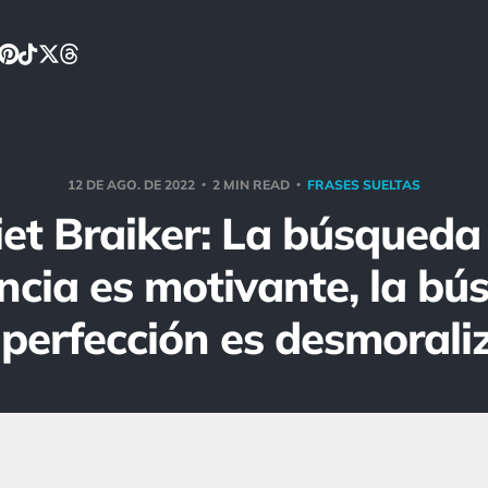
12 DE AGO. DE 2022
2 MIN READ
FRASES SUELTAS
iet Braiker: La búsqueda 
ncia es motivante, la b
 perfección es desmorali