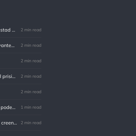
Robert Southey: No hay distancia o tiempo que pueda disminuir la amistad de aquellos que están completamente convencidos del valor del otro
2 min read
William Shakespeare: Nuestro destino está en las estrellas, así que levantemos nuestros ojos al cielo
2 min read
2 min read
Lewis B. Smedes: Perdonar es liberar a un prisionero y descubrir que el prisionero eras tú
2 min read
2 min read
Gandhi: Un minuto que pasa es irrecuperable. Conociendo esto, ¿cómo podemos malgastar tantas horas?
1 min read
Von Goethe: Nadie está más esclavizado que aquellos que falsamente creen que son libres.
2 min read