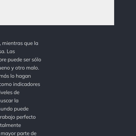
, mientras que la
sa. Las
re puede ser sólo
ueno y otro malo.
emás lo hagan
 como indicadores
iveles de
uscar la
l mundo puede
trabajo perfecto
totalmente
la mayor parte de