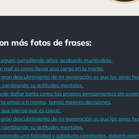
con más fotos de frases:
 sigues cumpliendo años, acabarás muriéndote.
 mal es como llevar una carga en la mente.
l gran descubrimiento de mi generación es que los seres 
s cambiando su actitudes mentales.
ede dañar tanto como tus propios pensamientos sin super
te amas a ti mismo, tomas mejores decisiones.
 que piensa que es capaz.
l gran descubrimiento de mi generación es que los seres 
s cambiando su actitudes mentales.
retenda una felicidad y sabiduría constantes, deberá aco