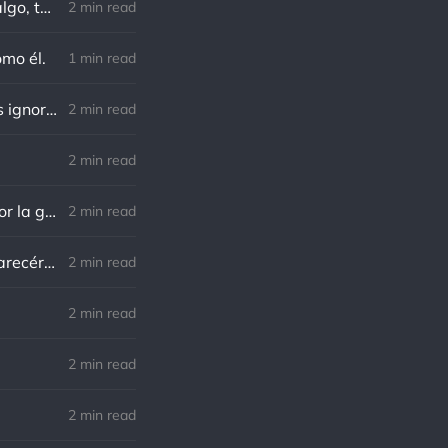
Charles F. Kettering: Sigue adelante, y es probable que tropieces con algo, tal vez cuando menos lo esperes. Nunca he escuchado hablar de alguien algu
2 min read
omo él.
1 min read
Richard Cecil: El primer paso hacia el conocimiento es saber que somos ignorantes.
2 min read
2 min read
Norman Schwarzkopf: Cuanto más sudes por la paz, menos sangras por la guerra.
2 min read
Marco Aurelio: El verdadero modo de vengarse de un enemigo es no parecérsele.
2 min read
.
2 min read
2 min read
2 min read