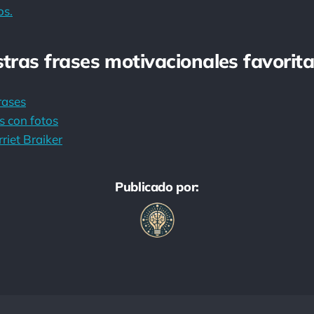
os.
stras frases motivacionales favorita
rases
s con fotos
riet Braiker
Publicado por: