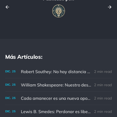
Más Artículos:
Robert Southey: No hay distancia o tiempo que pueda disminuir la amistad de aquellos que están completamente convencidos del valor del otro
2 min read
DIC.
25
William Shakespeare: Nuestro destino está en las estrellas, así que levantemos nuestros ojos al cielo
2 min read
DIC.
25
Cada amanecer es una nueva oportunidad
2 min read
DIC.
25
Lewis B. Smedes: Perdonar es liberar a un prisionero y descubrir que el prisionero eras tú
2 min read
DIC.
25