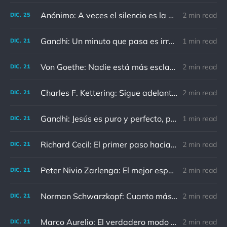
Anónimo: A veces el silencio es la mejor respuesta
2 min read
DIC.
25
Gandhi: Un minuto que pasa es irrecuperable. Conociendo esto, ¿cómo podemos malgastar tantas horas?
1 min read
DIC.
21
Von Goethe: Nadie está más esclavizado que aquellos que falsamente creen que son libres.
2 min read
DIC.
21
Charles F. Kettering: Sigue adelante, y es probable que tropieces con algo, tal vez cuando menos lo esperes. Nunca he escuchado hablar de alguien algu
2 min read
DIC.
21
Gandhi: Jesús es puro y perfecto, pero vosotros los cristianos no sois como él.
1 min read
DIC.
21
Richard Cecil: El primer paso hacia el conocimiento es saber que somos ignorantes.
2 min read
DIC.
21
Peter Nivio Zarlenga: El mejor espejo es un viejo amigo.
2 min read
DIC.
21
Norman Schwarzkopf: Cuanto más sudes por la paz, menos sangras por la guerra.
2 min read
DIC.
21
Marco Aurelio: El verdadero modo de vengarse de un enemigo es no parecérsele.
2 min read
DIC.
21