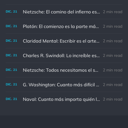
Nietzsche: El camino del infierno está asfaltado de buenas intenciones.
2 min read
DIC.
21
Platón: El comienzo es la parte más importante del trabajo
2 min read
DIC.
21
Claridad Mental: Escribir es el arte de calmar y despejar la mente.
2 min read
DIC.
21
Charles R. Swindoll: Lo increíble es que cada día podemos elegir la actitud que adoptaremos.
2 min read
DIC.
21
Nietzsche: Todos necesitamos el sentido de culpa, pero nadie necesita sentirse culpable.
2 min read
DIC.
21
G. Washington: Cuanto más difícil es el conflicto, mayor es el triunfo.
2 min read
DIC.
21
Naval: Cuanto más importa quién lo ha dicho, menos importa en realidad
2 min read
DIC.
21