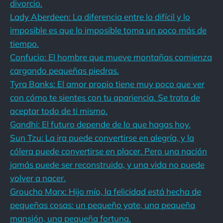
divorcio.
Lady Aberdeen: La diferencia entre lo difícil y lo
imposible es que lo imposible toma un poco más de
tiempo.
Confucio: El hombre que mueve montañas comienza
cargando pequeñas piedras.
Tyra Banks: El amor propio tiene muy poco que ver
con cómo te sientes con tu apariencia. Se trata de
aceptar todo de ti mismo.
Gandhi: El futuro depende de lo que hagas hoy.
Sun Tzu: La ira puede convertirse en alegría, y la
cólera puede convertirse en placer. Pero una nación
jamás puede ser reconstruida, y una vida no puede
volver a nacer.
Groucho Marx: Hijo mío, la felicidad está hecha de
pequeñas cosas: un pequeño yate, una pequeña
mansión, una pequeña fortuna.