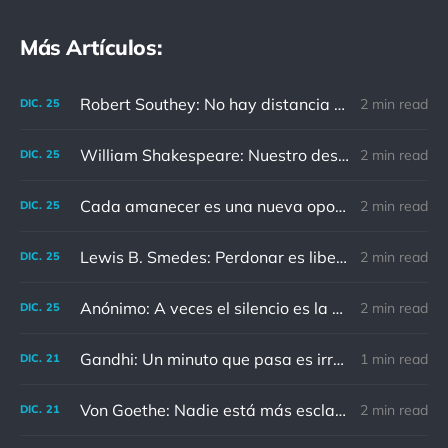
Más Artículos:
Robert Southey: No hay distancia o tiempo que pueda disminuir la amistad de aquellos que están completamente convencidos del valor del otro
2 min read
DIC.
25
William Shakespeare: Nuestro destino está en las estrellas, así que levantemos nuestros ojos al cielo
2 min read
DIC.
25
Cada amanecer es una nueva oportunidad
2 min read
DIC.
25
Lewis B. Smedes: Perdonar es liberar a un prisionero y descubrir que el prisionero eras tú
2 min read
DIC.
25
Anónimo: A veces el silencio es la mejor respuesta
2 min read
DIC.
25
Gandhi: Un minuto que pasa es irrecuperable. Conociendo esto, ¿cómo podemos malgastar tantas horas?
1 min read
DIC.
21
Von Goethe: Nadie está más esclavizado que aquellos que falsamente creen que son libres.
2 min read
DIC.
21