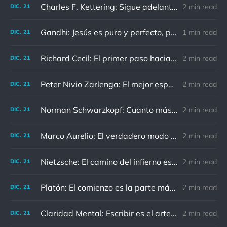
Charles F. Kettering: Sigue adelante, y es probable que tropieces con algo, tal vez cuando menos lo esperes. Nunca he escuchado hablar de alguien algu
2 min read
DIC.
21
Gandhi: Jesús es puro y perfecto, pero vosotros los cristianos no sois como él.
1 min read
DIC.
21
Richard Cecil: El primer paso hacia el conocimiento es saber que somos ignorantes.
2 min read
DIC.
21
Peter Nivio Zarlenga: El mejor espejo es un viejo amigo.
2 min read
DIC.
21
Norman Schwarzkopf: Cuanto más sudes por la paz, menos sangras por la guerra.
2 min read
DIC.
21
Marco Aurelio: El verdadero modo de vengarse de un enemigo es no parecérsele.
2 min read
DIC.
21
Nietzsche: El camino del infierno está asfaltado de buenas intenciones.
2 min read
DIC.
21
Platón: El comienzo es la parte más importante del trabajo
2 min read
DIC.
21
Claridad Mental: Escribir es el arte de calmar y despejar la mente.
2 min read
DIC.
21