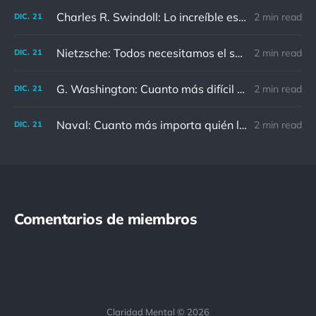
Charles R. Swindoll: Lo increíble es que cada día podemos elegir la actitud que adoptaremos.
2 min read
DIC.
21
Nietzsche: Todos necesitamos el sentido de culpa, pero nadie necesita sentirse culpable.
2 min read
DIC.
21
G. Washington: Cuanto más difícil es el conflicto, mayor es el triunfo.
2 min read
DIC.
21
Naval: Cuanto más importa quién lo ha dicho, menos importa en realidad
2 min read
DIC.
21
Comentarios de miembros
Claridad Mental © 2026