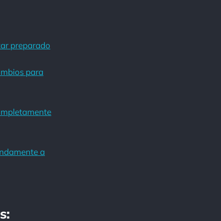
tar preparado
ambios para
completamente
undamente a
s: