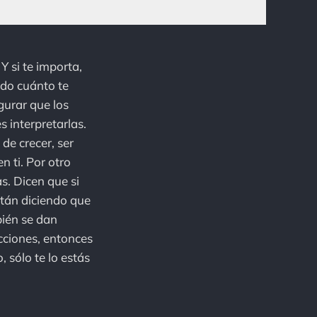
Y si te importa,
ido cuánto te
gurar que los
 interpretarlas.
de crecer, ser
n ti. Por otro
s. Dicen que si
stán diciendo que
bién se dan
cciones, entonces
 sólo te lo estás