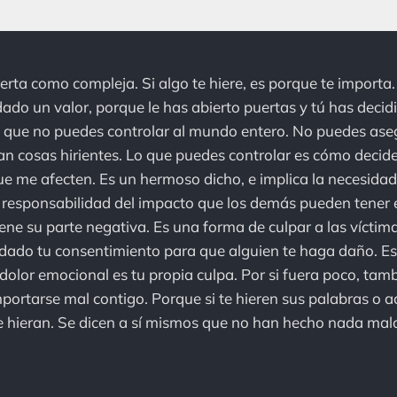
rta como compleja. Si algo te hiere, es porque te importa. 
dado un valor, porque le has abierto puertas y tú has decid
a que no puedes controlar al mundo entero. No puedes ase
 cosas hirientes. Lo que puedes controlar es cómo decides
 me afecten. Es un hermoso dicho, e implica la necesidad 
a responsabilidad del impacto que los demás pueden tener e
iene su parte negativa. Es una forma de culpar a las víctima
 dado tu consentimiento para que alguien te haga daño. E
 dolor emocional es tu propia culpa. Por si fuera poco, tam
ortarse mal contigo. Porque si te hieren sus palabras o a
e hieran. Se dicen a sí mismos que no han hecho nada malo,