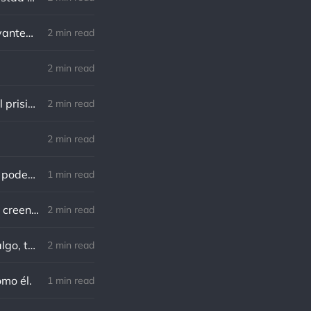
William Shakespeare: Nuestro destino está en las estrellas, así que levantemos nuestros ojos al cielo
2 min read
2 min read
Lewis B. Smedes: Perdonar es liberar a un prisionero y descubrir que el prisionero eras tú
2 min read
2 min read
Gandhi: Un minuto que pasa es irrecuperable. Conociendo esto, ¿cómo podemos malgastar tantas horas?
1 min read
Von Goethe: Nadie está más esclavizado que aquellos que falsamente creen que son libres.
2 min read
Charles F. Kettering: Sigue adelante, y es probable que tropieces con algo, tal vez cuando menos lo esperes. Nunca he escuchado hablar de alguien algu
2 min read
omo él.
1 min read