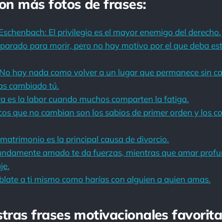
con más fotos de frases:
schenbach: El privilegio es el mayor enemigo del derecho.
parado para morir, pero no hay motivo por el que deba es
No hay nada como volver a un lugar que permanece sin c
as cambiado tú.
a es la labor cuando muchos comparten la fatiga.
cos que no cambian son los sabios de primer orden y los 
matrimonio es la principal causa de divorcio.
fundamente amado te da fuerzas, mientras que amar prof
je.
late a ti mismo como harías con alguien a quien amas.
stras frases motivacionales favorita