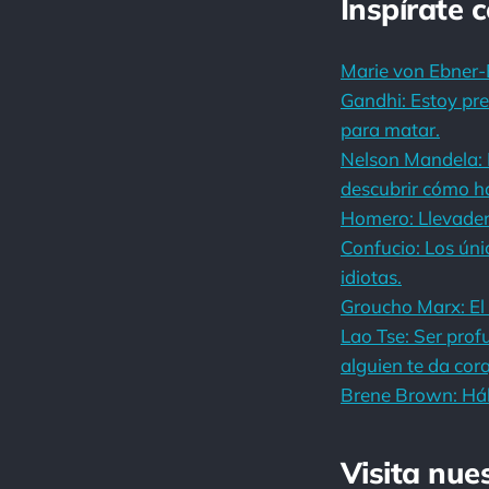
Inspírate 
Marie von Ebner-E
Gandhi: Estoy pre
para matar.
Nelson Mandela: 
descubrir cómo h
Homero: Llevader
Confucio: Los úni
idiotas.
Groucho Marx: El 
Lao Tse: Ser pro
alguien te da cora
Brene Brown: Háb
Visita nue