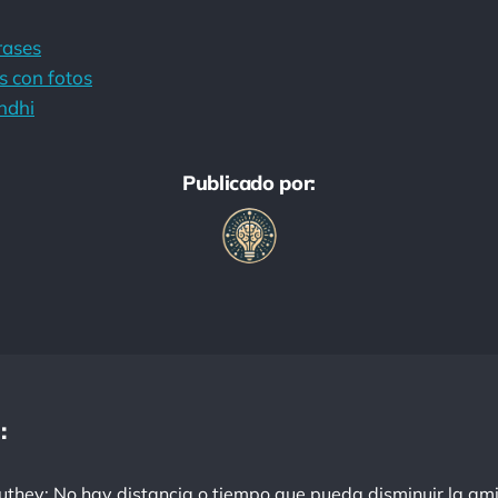
rases
s con fotos
ndhi
Publicado por:
: