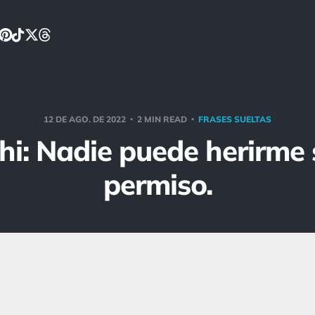
12 DE AGO. DE 2022
2 MIN READ
FRASES SUELTAS
i: Nadie puede herirme 
permiso.