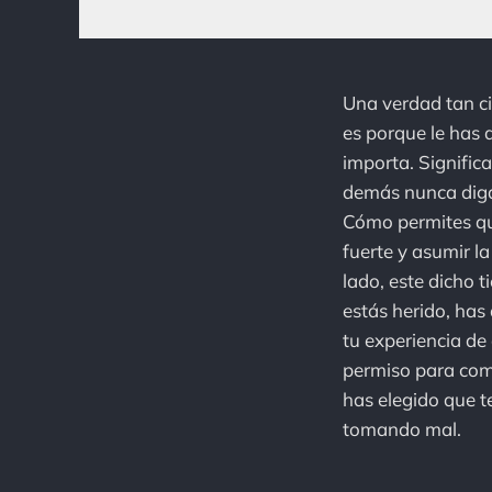
Una verdad tan cie
es porque le has 
importa. Signific
demás nunca digan
Cómo permites que
fuerte y asumir l
lado, este dicho t
estás herido, has
tu experiencia de
permiso para comp
has elegido que t
tomando mal.