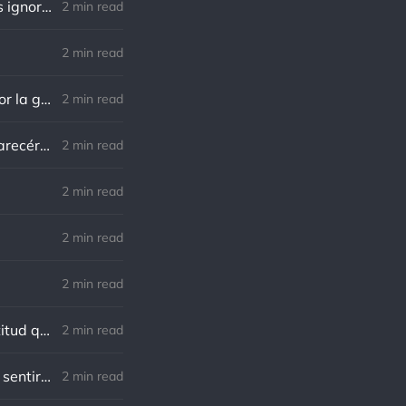
Richard Cecil: El primer paso hacia el conocimiento es saber que somos ignorantes.
2 min read
2 min read
Norman Schwarzkopf: Cuanto más sudes por la paz, menos sangras por la guerra.
2 min read
Marco Aurelio: El verdadero modo de vengarse de un enemigo es no parecérsele.
2 min read
.
2 min read
2 min read
2 min read
Charles R. Swindoll: Lo increíble es que cada día podemos elegir la actitud que adoptaremos.
2 min read
Nietzsche: Todos necesitamos el sentido de culpa, pero nadie necesita sentirse culpable.
2 min read