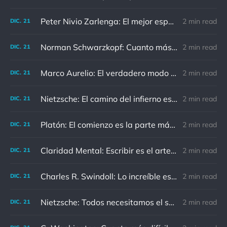
Peter Nivio Zarlenga: El mejor espejo es un viejo amigo.
2 min read
DIC.
21
Norman Schwarzkopf: Cuanto más sudes por la paz, menos sangras por la guerra.
2 min read
DIC.
21
Marco Aurelio: El verdadero modo de vengarse de un enemigo es no parecérsele.
2 min read
DIC.
21
Nietzsche: El camino del infierno está asfaltado de buenas intenciones.
2 min read
DIC.
21
Platón: El comienzo es la parte más importante del trabajo
2 min read
DIC.
21
Claridad Mental: Escribir es el arte de calmar y despejar la mente.
2 min read
DIC.
21
Charles R. Swindoll: Lo increíble es que cada día podemos elegir la actitud que adoptaremos.
2 min read
DIC.
21
Nietzsche: Todos necesitamos el sentido de culpa, pero nadie necesita sentirse culpable.
2 min read
DIC.
21