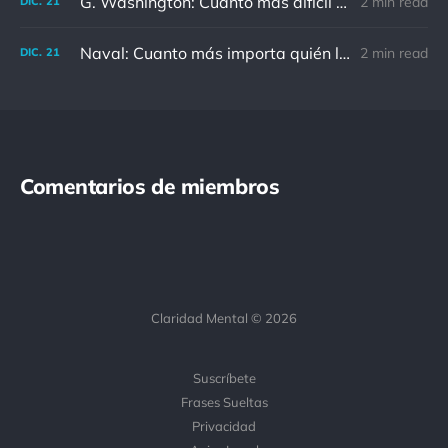
G. Washington: Cuanto más difícil es el conflicto, mayor es el triunfo.
2 min read
DIC.
21
Naval: Cuanto más importa quién lo ha dicho, menos importa en realidad
2 min read
DIC.
21
Comentarios de miembros
Claridad Mental © 2026
Suscríbete
Frases Sueltas
Privacidad