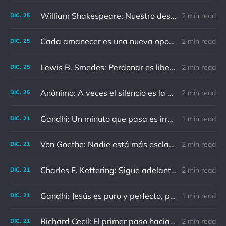
William Shakespeare: Nuestro destino está en las estrellas, así que levantemos nuestros ojos al cielo
2 min read
DIC.
25
Cada amanecer es una nueva oportunidad
2 min read
DIC.
25
Lewis B. Smedes: Perdonar es liberar a un prisionero y descubrir que el prisionero eras tú
2 min read
DIC.
25
Anónimo: A veces el silencio es la mejor respuesta
2 min read
DIC.
25
Gandhi: Un minuto que pasa es irrecuperable. Conociendo esto, ¿cómo podemos malgastar tantas horas?
1 min read
DIC.
21
Von Goethe: Nadie está más esclavizado que aquellos que falsamente creen que son libres.
2 min read
DIC.
21
Charles F. Kettering: Sigue adelante, y es probable que tropieces con algo, tal vez cuando menos lo esperes. Nunca he escuchado hablar de alguien algu
2 min read
DIC.
21
Gandhi: Jesús es puro y perfecto, pero vosotros los cristianos no sois como él.
1 min read
DIC.
21
Richard Cecil: El primer paso hacia el conocimiento es saber que somos ignorantes.
2 min read
DIC.
21