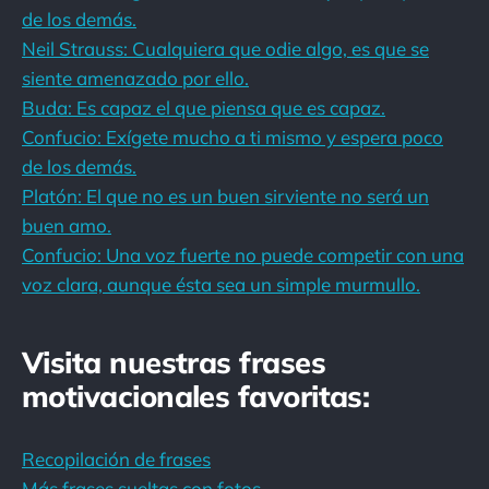
de los demás.
Neil Strauss: Cualquiera que odie algo, es que se
siente amenazado por ello.
Buda: Es capaz el que piensa que es capaz.
Confucio: Exígete mucho a ti mismo y espera poco
de los demás.
Platón: El que no es un buen sirviente no será un
buen amo.
Confucio: Una voz fuerte no puede competir con una
voz clara, aunque ésta sea un simple murmullo.
Visita nuestras frases
motivacionales favoritas:
Recopilación de frases
Más frases sueltas con fotos