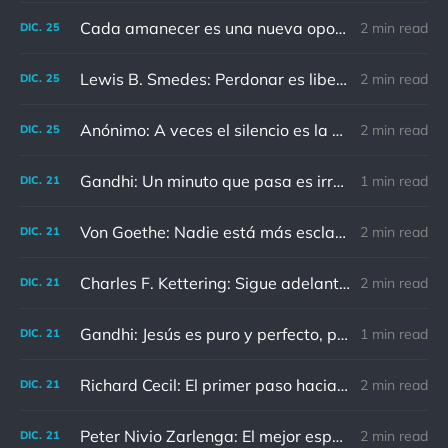
Cada amanecer es una nueva oportunidad
2 min read
DIC.
25
Lewis B. Smedes: Perdonar es liberar a un prisionero y descubrir que el prisionero eras tú
2 min read
DIC.
25
Anónimo: A veces el silencio es la mejor respuesta
2 min read
DIC.
25
Gandhi: Un minuto que pasa es irrecuperable. Conociendo esto, ¿cómo podemos malgastar tantas horas?
1 min read
DIC.
21
Von Goethe: Nadie está más esclavizado que aquellos que falsamente creen que son libres.
2 min read
DIC.
21
Charles F. Kettering: Sigue adelante, y es probable que tropieces con algo, tal vez cuando menos lo esperes. Nunca he escuchado hablar de alguien algu
2 min read
DIC.
21
Gandhi: Jesús es puro y perfecto, pero vosotros los cristianos no sois como él.
1 min read
DIC.
21
Richard Cecil: El primer paso hacia el conocimiento es saber que somos ignorantes.
2 min read
DIC.
21
Peter Nivio Zarlenga: El mejor espejo es un viejo amigo.
2 min read
DIC.
21