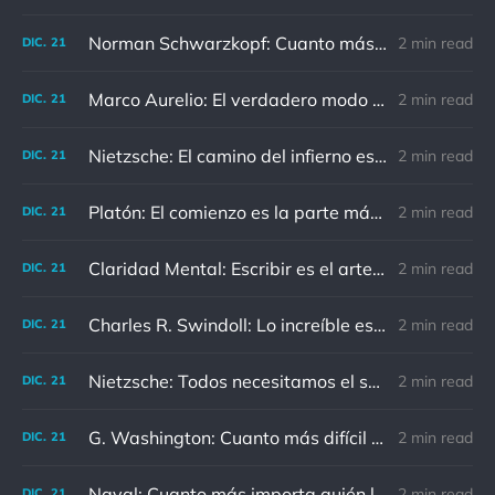
Norman Schwarzkopf: Cuanto más sudes por la paz, menos sangras por la guerra.
2 min read
DIC.
21
Marco Aurelio: El verdadero modo de vengarse de un enemigo es no parecérsele.
2 min read
DIC.
21
Nietzsche: El camino del infierno está asfaltado de buenas intenciones.
2 min read
DIC.
21
Platón: El comienzo es la parte más importante del trabajo
2 min read
DIC.
21
Claridad Mental: Escribir es el arte de calmar y despejar la mente.
2 min read
DIC.
21
Charles R. Swindoll: Lo increíble es que cada día podemos elegir la actitud que adoptaremos.
2 min read
DIC.
21
Nietzsche: Todos necesitamos el sentido de culpa, pero nadie necesita sentirse culpable.
2 min read
DIC.
21
G. Washington: Cuanto más difícil es el conflicto, mayor es el triunfo.
2 min read
DIC.
21
Naval: Cuanto más importa quién lo ha dicho, menos importa en realidad
2 min read
DIC.
21