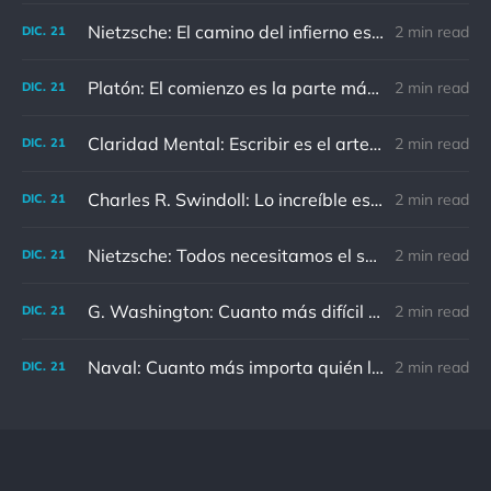
Nietzsche: El camino del infierno está asfaltado de buenas intenciones.
2 min read
DIC.
21
Platón: El comienzo es la parte más importante del trabajo
2 min read
DIC.
21
Claridad Mental: Escribir es el arte de calmar y despejar la mente.
2 min read
DIC.
21
Charles R. Swindoll: Lo increíble es que cada día podemos elegir la actitud que adoptaremos.
2 min read
DIC.
21
Nietzsche: Todos necesitamos el sentido de culpa, pero nadie necesita sentirse culpable.
2 min read
DIC.
21
G. Washington: Cuanto más difícil es el conflicto, mayor es el triunfo.
2 min read
DIC.
21
Naval: Cuanto más importa quién lo ha dicho, menos importa en realidad
2 min read
DIC.
21