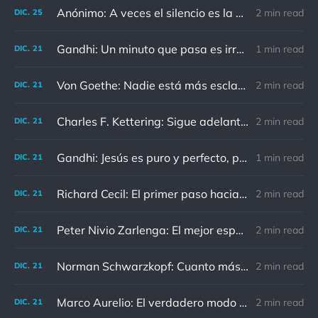
Anónimo: A veces el silencio es la mejor respuesta
2 min read
DIC.
25
Gandhi: Un minuto que pasa es irrecuperable. Conociendo esto, ¿cómo podemos malgastar tantas horas?
1 min read
DIC.
21
Von Goethe: Nadie está más esclavizado que aquellos que falsamente creen que son libres.
2 min read
DIC.
21
Charles F. Kettering: Sigue adelante, y es probable que tropieces con algo, tal vez cuando menos lo esperes. Nunca he escuchado hablar de alguien algu
2 min read
DIC.
21
Gandhi: Jesús es puro y perfecto, pero vosotros los cristianos no sois como él.
1 min read
DIC.
21
Richard Cecil: El primer paso hacia el conocimiento es saber que somos ignorantes.
2 min read
DIC.
21
Peter Nivio Zarlenga: El mejor espejo es un viejo amigo.
2 min read
DIC.
21
Norman Schwarzkopf: Cuanto más sudes por la paz, menos sangras por la guerra.
2 min read
DIC.
21
Marco Aurelio: El verdadero modo de vengarse de un enemigo es no parecérsele.
2 min read
DIC.
21