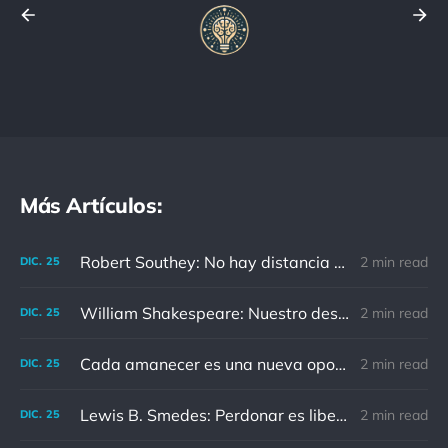
Más Artículos:
Robert Southey: No hay distancia o tiempo que pueda disminuir la amistad de aquellos que están completamente convencidos del valor del otro
2 min read
DIC.
25
William Shakespeare: Nuestro destino está en las estrellas, así que levantemos nuestros ojos al cielo
2 min read
DIC.
25
Cada amanecer es una nueva oportunidad
2 min read
DIC.
25
Lewis B. Smedes: Perdonar es liberar a un prisionero y descubrir que el prisionero eras tú
2 min read
DIC.
25