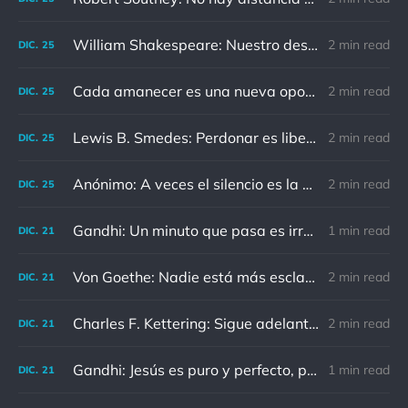
William Shakespeare: Nuestro destino está en las estrellas, así que levantemos nuestros ojos al cielo
2 min read
DIC.
25
Cada amanecer es una nueva oportunidad
2 min read
DIC.
25
Lewis B. Smedes: Perdonar es liberar a un prisionero y descubrir que el prisionero eras tú
2 min read
DIC.
25
Anónimo: A veces el silencio es la mejor respuesta
2 min read
DIC.
25
Gandhi: Un minuto que pasa es irrecuperable. Conociendo esto, ¿cómo podemos malgastar tantas horas?
1 min read
DIC.
21
Von Goethe: Nadie está más esclavizado que aquellos que falsamente creen que son libres.
2 min read
DIC.
21
Charles F. Kettering: Sigue adelante, y es probable que tropieces con algo, tal vez cuando menos lo esperes. Nunca he escuchado hablar de alguien algu
2 min read
DIC.
21
Gandhi: Jesús es puro y perfecto, pero vosotros los cristianos no sois como él.
1 min read
DIC.
21