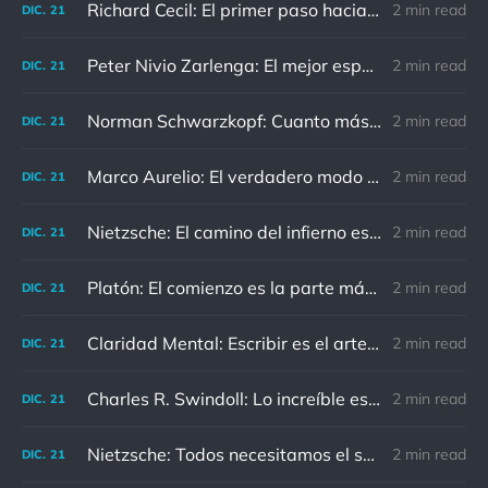
Richard Cecil: El primer paso hacia el conocimiento es saber que somos ignorantes.
2 min read
DIC.
21
Peter Nivio Zarlenga: El mejor espejo es un viejo amigo.
2 min read
DIC.
21
Norman Schwarzkopf: Cuanto más sudes por la paz, menos sangras por la guerra.
2 min read
DIC.
21
Marco Aurelio: El verdadero modo de vengarse de un enemigo es no parecérsele.
2 min read
DIC.
21
Nietzsche: El camino del infierno está asfaltado de buenas intenciones.
2 min read
DIC.
21
Platón: El comienzo es la parte más importante del trabajo
2 min read
DIC.
21
Claridad Mental: Escribir es el arte de calmar y despejar la mente.
2 min read
DIC.
21
Charles R. Swindoll: Lo increíble es que cada día podemos elegir la actitud que adoptaremos.
2 min read
DIC.
21
Nietzsche: Todos necesitamos el sentido de culpa, pero nadie necesita sentirse culpable.
2 min read
DIC.
21